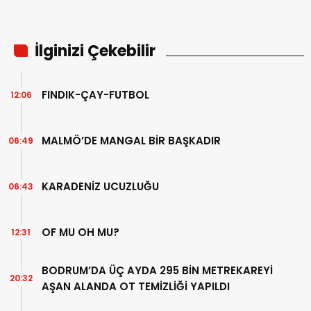
İlginizi Çekebilir
FINDIK-ÇAY-FUTBOL
12:06
MALMÖ’DE MANGAL BİR BAŞKADIR
06:49
KARADENİZ UCUZLUĞU
06:43
OF MU OH MU?
12:31
BODRUM’DA ÜÇ AYDA 295 BİN METREKAREYİ
20:32
AŞAN ALANDA OT TEMİZLİĞİ YAPILDI