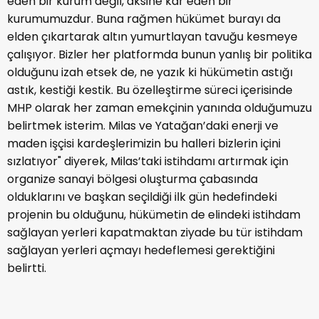
eden bir kurum değil, aksine kâr eden bir
kurumumuzdur. Buna rağmen hükümet burayı da
elden çıkartarak altın yumurtlayan tavuğu kesmeye
çalışıyor. Bizler her platformda bunun yanlış bir politika
olduğunu izah etsek de, ne yazık ki hükümetin astığı
astık, kestiği kestik. Bu özelleştirme süreci içerisinde
MHP olarak her zaman emekçinin yanında olduğumuzu
belirtmek isterim. Milas ve Yatağan’daki enerji ve
maden işçisi kardeşlerimizin bu halleri bizlerin içini
sızlatıyor" diyerek, Milas’taki istihdamı artırmak için
organize sanayi bölgesi oluşturma çabasında
olduklarını ve başkan seçildiği ilk gün hedefindeki
projenin bu olduğunu, hükümetin de elindeki istihdam
sağlayan yerleri kapatmaktan ziyade bu tür istihdam
sağlayan yerleri açmayı hedeflemesi gerektiğini
belirtti.