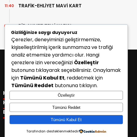
TRAFİK-EHLİYET MAVİ KART
11:40
BİR AHMET TELLİ YAZISI
07:30
Gizliliğinize saygı duyuyoruz
Çerezler, deneyiminizi geliştirmemize,
kişiselleştirilmiş içerik sunmamıza ve trafiği
analiz etmemize yardımcı olur. Hangi
çerezlere izin vereceğinizi
Özelleştir
butonuna tıklayarak seçebilirsiniz. Onaylamak
için
Tümünü Kabul Et
, reddetmek için
Tümünü Reddet
butonuna tıklayın.
KATEGORİLER
Özelleştir
Menü seçimi yapın. WP-ADMIN → Görünüm → Menüler
KISAYOLLAR
Tümünü Reddet
sayfasından menü eşleştirmesi yapınız.
Menü seçimi yapın. WP-ADMIN → Görünüm → Menüler
E-BÜLTEN
sayfasından menü eşleştirmesi yapınız.
Tümünü Kabul Et
Tarafından desteklenmektedir