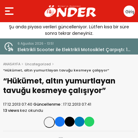
Giriş
Yap
Şu anda piyasa verileri güncelleniyor. Lütfen kısa bir süre
sonra tekrar deneyiniz.
6 Ağustos 2026 - 13:51
Elektrikli Scooter ile Elektrikli Motosiklet Çarpıştı: 1
Yaralı
ANASAYFA
Uncategorized
“Hükümet, altın yumurtlayan tavuğu kesmeye çalışıyor”
“Hükümet, altın yumurtlayan
tavuğu kesmeye çalışıyor”
17.12.2013 07:40
Güncellenme :
17.12.2013 07:41
13 views
kez okundu