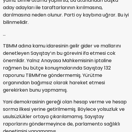
yalnız birine atama yapılırsa, bu atanandan başka
aday adayları ile taraftarlarının kırılmasına,
darılmasına neden olunur. Parti oy kaybına uğrar. Bu iyi
bilinmelidir.
...
TBMM adına kamu idaresinin gelir gider ve mallarını
denetleyen Sayıştay’ın bu görevini ifa etmesi cok
önemlidir. Yalnız Anayasa Mahkemisinin iptaline
rağmen bu bütçe konuşmalarında Sayıştay 132
raporunu TBMM’ne göndermemiş. Yürütme
organından bağımsız olarak hareket etmesi
gerekirken bunu yapmamış.
Yani demokrasinin gereği olan hesap verme ve hesap
sorma ilkesi yerine getirilmemiş. Böylece yolsuzluk ve
usulsüzlükler ortaya çıkarılamamış. Sayıştay
raporlarını göndermeyince de, parlamento sağlıklı
denetimini yapamamış.