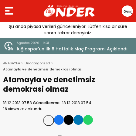
Giriş
Yap
Şu anda piyasa verileri güncelleniyor. Lütfen kısa bir süre
sonra tekrar deneyiniz.
7 Ağustos 2026 - 14:29
klandı
Saniye Özden Dualarla Son Yolculuğuna Uğurlandı
ANASAYFA
Uncategorized
Atamayla ve denetimsiz demokrasi olmaz
Atamayla ve denetimsiz
demokrasi olmaz
18.12.2013 07:53
Güncellenme :
18.12.2013 07:54
16 views
kez okundu