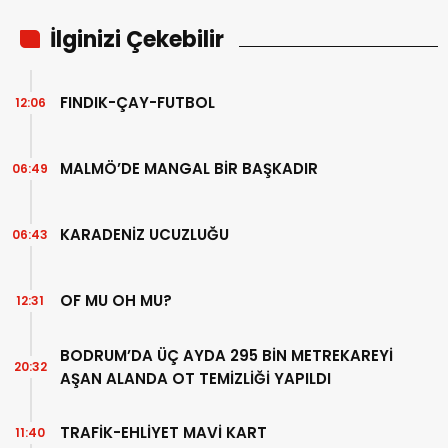
İlginizi Çekebilir
FINDIK-ÇAY-FUTBOL
12:06
MALMÖ’DE MANGAL BİR BAŞKADIR
06:49
KARADENİZ UCUZLUĞU
06:43
OF MU OH MU?
12:31
BODRUM’DA ÜÇ AYDA 295 BİN METREKAREYİ
20:32
AŞAN ALANDA OT TEMİZLİĞİ YAPILDI
TRAFİK-EHLİYET MAVİ KART
11:40