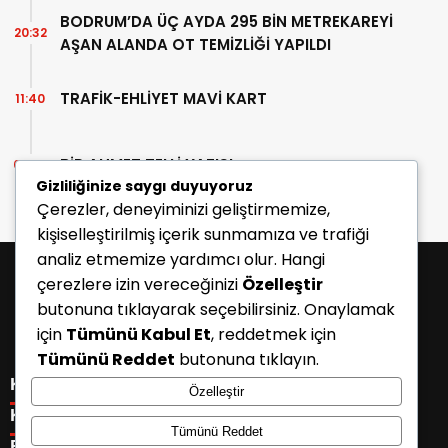
BODRUM’DA ÜÇ AYDA 295 BİN METREKAREYİ
20:32
AŞAN ALANDA OT TEMİZLİĞİ YAPILDI
TRAFİK-EHLİYET MAVİ KART
11:40
BİR AHMET TELLİ YAZISI
07:30
Gizliliğinize saygı duyuyoruz
Çerezler, deneyiminizi geliştirmemize,
kişiselleştirilmiş içerik sunmamıza ve trafiği
analiz etmemize yardımcı olur. Hangi
çerezlere izin vereceğinizi
Özelleştir
butonuna tıklayarak seçebilirsiniz. Onaylamak
için
Tümünü Kabul Et
, reddetmek için
Tümünü Reddet
butonuna tıklayın.
KATEGORİLER
Özelleştir
Menü seçimi yapın. WP-ADMIN → Görünüm → Menüler
KISAYOLLAR
Tümünü Reddet
sayfasından menü eşleştirmesi yapınız.
Menü seçimi yapın. WP-ADMIN → Görünüm → Menüler
E-BÜLTEN