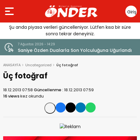
Giriş
Yap
Şu anda piyasa verileri güncelleniyor. Lütfen kısa bir süre
sonra tekrar deneyiniz.
7 Ağustos 2026 - 14:29
klandı
Saniye Özden Dualarla Son Yolculuğuna Uğurlandı
ANASAYFA
Uncategorized
Üç fotoğraf
Üç fotoğraf
18.12.2013 07:58
Güncellenme :
18.12.2013 07:59
16 views
kez okundu