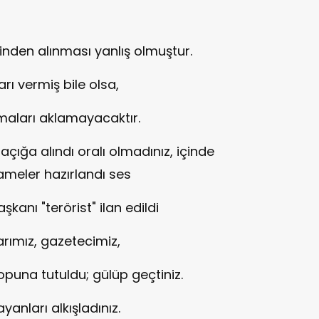
inden alınması yanlış olmuştur.
rı vermiş bile olsa,
aları aklamayacaktır.
açığa alındı oralı olmadınız, içinde
nameler hazırlandı ses
anı "terörist" ilan edildi
arımız, gazetecimiz,
topuna tutuldu; gülüp geçtiniz.
ayanları alkışladınız.