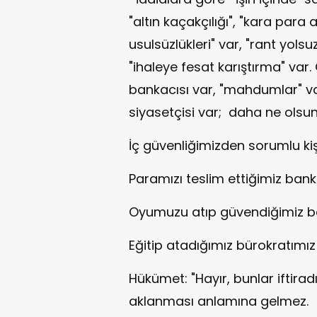
"altın kaçakçılığı", "kara para 
usulsüzlükleri" var, "rant yolsu
"ihaleye fesat karıştırma" var
bankacısı var, "mahdumlar" var
siyasetçisi var; daha ne olsu
İç güvenliğimizden sorumlu kişi
Paramızı teslim ettiğimiz banka
Oyumuzu atıp güvendiğimiz ba
Eğitip atadığımız bürokratımız 
Hükümet: "Hayır, bunlar iftiradı
aklanması anlamına gelmez.