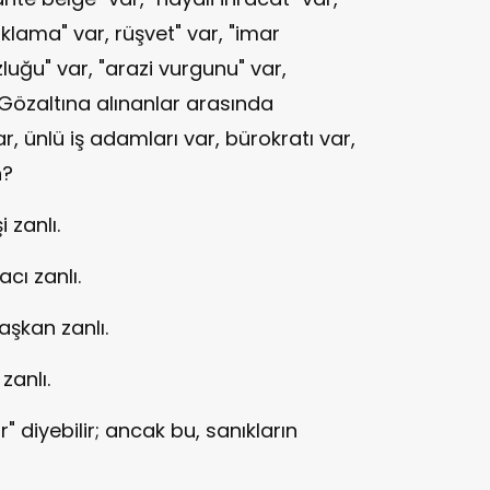
aklama" var, rüşvet" var, "imar
zluğu" var, "arazi vurgunu" var,
. Gözaltına alınanlar arasında
, ünlü iş adamları var, bürokratı var,
n?
 zanlı.
cı zanlı.
şkan zanlı.
zanlı.
r" diyebilir; ancak bu, sanıkların