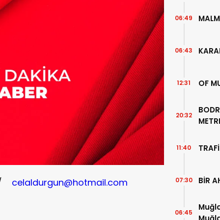
MALM
06:49
KARA
06:43
OF M
12:31
BODR
20:32
METR
TEMİZ
TRAFİ
11:40
BİR A
07:30
N /
celaldurgun@hotmail.com
Muğla
06:45
Muğla