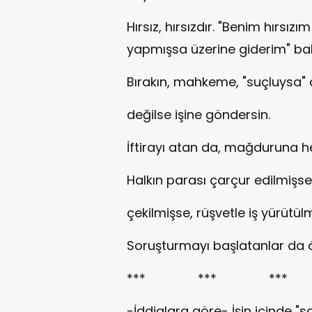
Hırsız, hırsızdır. "Benim hırsı
yapmışsa üzerine giderim" bakış
Bırakın, mahkeme, "suçluysa" c
değilse işine göndersin.
İftirayı atan da, mağduruna h
Halkın parası çarçur edilmişse
çekilmişse, rüşvetle iş yürütül
Soruşturmayı başlatanlar da ö
*** *** ***
-İddialara göre- İşin içinde "s