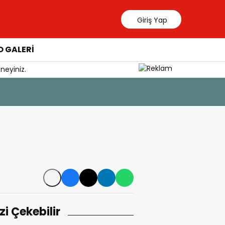
Giriş Yap
 GALERİ
neyiniz.
5 Ağustos 202
Sağlıklı 
izi Çekebilir