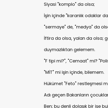
Siyasi "komplo" da olsa;
İşin içinde "karanlık odaklar da
"sermaye" de, "medya" da ols
İftira da olsa, yalan da olsa; 
duymazlıktan gelemem.
"F tipi mi?", "Cemaat" mi? "Poli
"MİT" mi işin içinde, bilemem.
Hükümet "Feto" restleşmesi m
Adı geçen Bakanların çocukla
Ben; bu denli dolaşık bir işe 