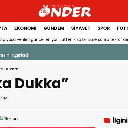
YFA
EKONOMİ
GÜNDEM
SİYASET
SPOR
FOTO
 piyasa verileri güncelleniyor. Lütfen kısa bir süre sonra tekrar de
ini Ağırladı
ka Dukka”
ka Dukka”
07:44
İlgin