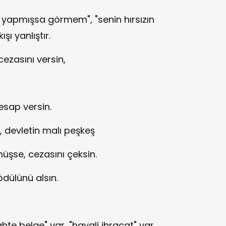
zım yapmışsa görmem", "senin hırsızın
ı yanlıştır.
ezasını versin,
esap versin.
, devletin malı peşkeş
müşse, cezasını çeksin.
dülünü alsın.
ahte belge" var, "hayali ihracat" var,