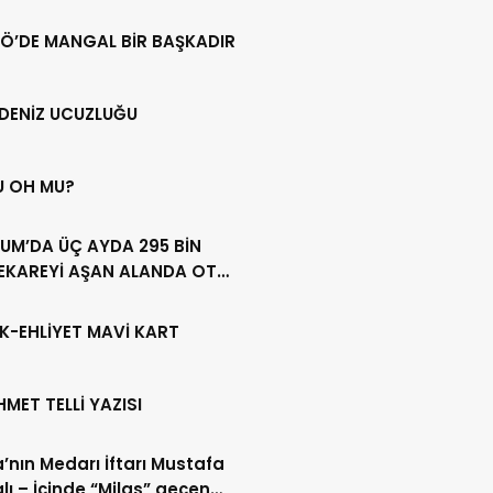
Ö’DE MANGAL BİR BAŞKADIR
DENİZ UCUZLUĞU
U OH MU?
UM’DA ÜÇ AYDA 295 BİN
EKAREYİ AŞAN ALANDA OT
LİĞİ YAPILDI
K-EHLİYET MAVİ KART
HMET TELLİ YAZISI
’nın Medarı İftarı Mustafa
lı – İçinde “Milas” geçen