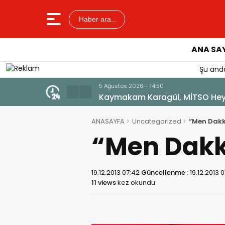
Haber ara...
ANA SA
Şu anda
5 Ağustos 2026 - 14:50
Kaymakam Karagül, MİTSO Heyet
ANASAYFA
Uncategorized
“Men Dak
“Men Dak
19.12.2013 07:42
Güncellenme :
19.12.2013 
11 views
kez okundu