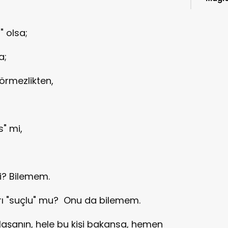
kitap
" olsa;
a;
görmezlikten,
s" mi,
i? Bilemem.
rı "suçlu" mu? Onu da bilemem.
bulaşanın, hele bu kişi bakansa, hemen