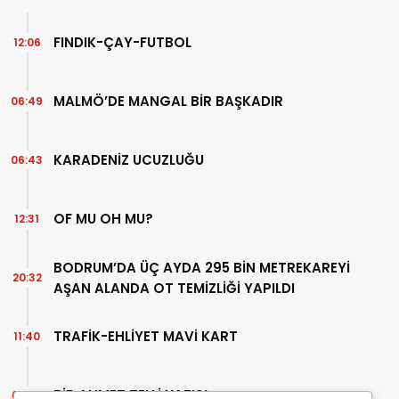
FINDIK-ÇAY-FUTBOL
12:06
MALMÖ’DE MANGAL BİR BAŞKADIR
06:49
KARADENİZ UCUZLUĞU
06:43
OF MU OH MU?
12:31
BODRUM’DA ÜÇ AYDA 295 BİN METREKAREYİ
20:32
AŞAN ALANDA OT TEMİZLİĞİ YAPILDI
TRAFİK-EHLİYET MAVİ KART
11:40
BİR AHMET TELLİ YAZISI
07:30