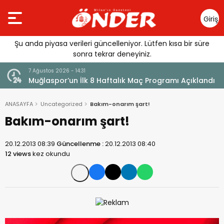
Giriş
Yap
Şu anda piyasa verileri güncelleniyor. Lütfen kısa bir süre
sonra tekrar deneyiniz.
7 Ağustos 2026 - 14:31
Muğlaspor’un İlk 8 Haftalık Maç Programı Açıklandı
ANASAYFA
Uncategorized
Bakım-onarım şart!
Bakım-onarım şart!
20.12.2013 08:39
Güncellenme :
20.12.2013 08:40
12 views
kez okundu