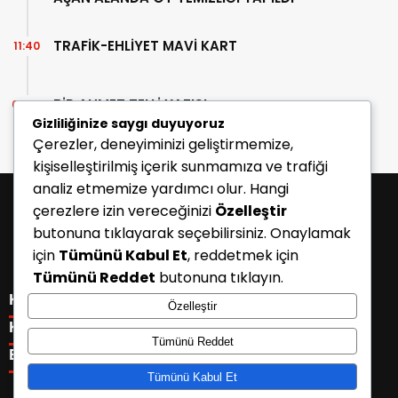
TRAFİK-EHLİYET MAVİ KART
11:40
BİR AHMET TELLİ YAZISI
07:30
Gizliliğinize saygı duyuyoruz
Çerezler, deneyiminizi geliştirmemize,
kişiselleştirilmiş içerik sunmamıza ve trafiği
analiz etmemize yardımcı olur. Hangi
çerezlere izin vereceğinizi
Özelleştir
butonuna tıklayarak seçebilirsiniz. Onaylamak
için
Tümünü Kabul Et
, reddetmek için
Tümünü Reddet
butonuna tıklayın.
KATEGORİLER
Özelleştir
Menü seçimi yapın. WP-ADMIN → Görünüm → Menüler
KISAYOLLAR
Tümünü Reddet
sayfasından menü eşleştirmesi yapınız.
Menü seçimi yapın. WP-ADMIN → Görünüm → Menüler
E-BÜLTEN
sayfasından menü eşleştirmesi yapınız.
Tümünü Kabul Et