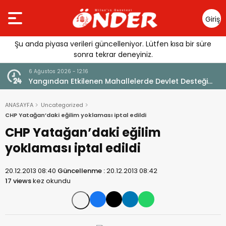
Giriş
Yap
Şu anda piyasa verileri güncelleniyor. Lütfen kısa bir süre
sonra tekrar deneyiniz.
:16
6 Ağustos 2026 - 12:14
ilenen Mahallelerde Devlet Desteği
LGS YERLEŞTİRME SON
ANASAYFA
Uncategorized
CHP Yatağan’daki eğilim yoklaması iptal edildi
CHP Yatağan’daki eğilim
yoklaması iptal edildi
20.12.2013 08:40
Güncellenme :
20.12.2013 08:42
17 views
kez okundu