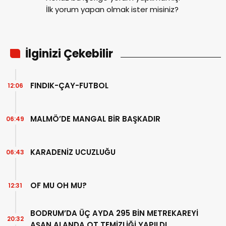
İlk yorum yapan olmak ister misiniz?
İlginizi Çekebilir
FINDIK-ÇAY-FUTBOL
12:06
MALMÖ’DE MANGAL BİR BAŞKADIR
06:49
KARADENİZ UCUZLUĞU
06:43
OF MU OH MU?
12:31
BODRUM’DA ÜÇ AYDA 295 BİN METREKAREYİ
20:32
AŞAN ALANDA OT TEMİZLİĞİ YAPILDI