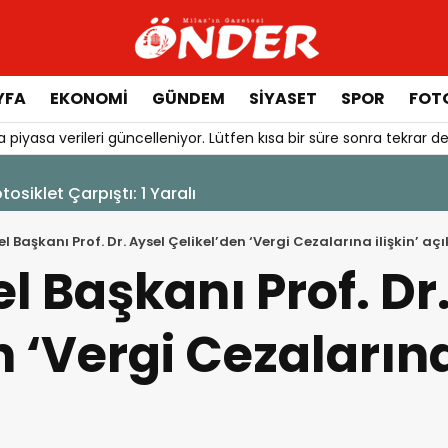
YFA
EKONOMİ
GÜNDEM
SİYASET
SPOR
FOTO
 piyasa verileri güncelleniyor. Lütfen kısa bir süre sonra tekrar de
tos 2026 - 12:17
ük’te Alevler Büyümeden Durduruldu
 Başkanı Prof. Dr. Aysel Çelikel’den ‘Vergi Cezalarına ilişkin’ a
 Başkanı Prof. Dr.
 ‘Vergi Cezalarına 