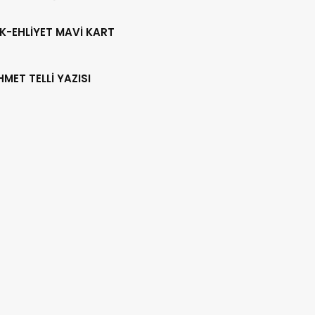
LİĞİ YAPILDI
K-EHLİYET MAVİ KART
HMET TELLİ YAZISI