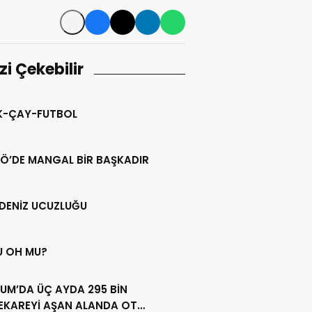
izi Çekebilir
IK-ÇAY-FUTBOL
Ö’DE MANGAL BİR BAŞKADIR
DENİZ UCUZLUĞU
U OH MU?
UM’DA ÜÇ AYDA 295 BİN
EKAREYİ AŞAN ALANDA OT