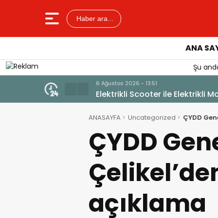
Haber ara...
ANA SA
Şu anda
6 Ağus
Güll
ANASAYFA
Uncategorized
ÇYDD Genel
ÇYDD Genel
Çelikel’den
açıklama