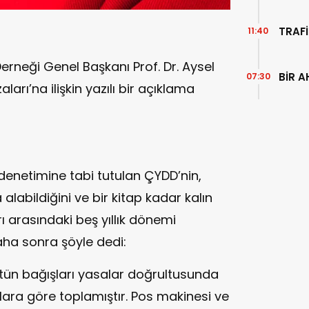
TEMİZ
TRAFİ
11:40
neği Genel Başkanı Prof. Dr. Aysel
BİR A
07:30
zaları’na ilişkin yazılı bir açıklama
 denetimine tabi tutulan ÇYDD’nin,
labildiğini ve bir kitap kadar kalın
ı arasındaki beş yıllık dönemi
daha sonra şöyle dedi:
tün bağışları yasalar doğrultusunda
ara göre toplamıştır. Pos makinesi ve