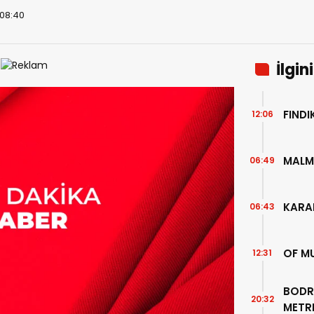
 08:40
İlgin
FIND
12:06
MALM
06:49
KARA
06:43
OF M
12:31
BODR
20:32
METR