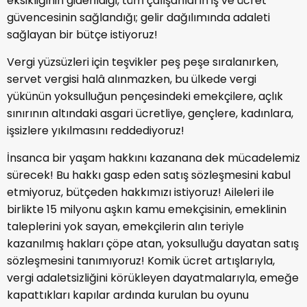
eksikliğinin giderildiği, tüm çalışanların iş ve ücret
güvencesinin sağlandığı; gelir dağılımında adaleti
sağlayan bir bütçe istiyoruz!
Vergi yüzsüzleri için teşvikler peş peşe sıralanırken,
servet vergisi halâ alınmazken, bu ülkede vergi
yükünün yoksulluğun pençesindeki emekçilere, açlık
sınırının altındaki asgari ücretliye, gençlere, kadınlara,
işsizlere yıkılmasını reddediyoruz!
İnsanca bir yaşam hakkını kazanana dek mücadelemiz
sürecek! Bu hakkı gasp eden satış sözleşmesini kabul
etmiyoruz, bütçeden hakkımızı istiyoruz! Aileleri ile
birlikte 15 milyonu aşkın kamu emekçisinin, emeklinin
taleplerini yok sayan, emekçilerin alın teriyle
kazanılmış hakları çöpe atan, yoksulluğu dayatan satış
sözleşmesini tanımıyoruz! Komik ücret artışlarıyla,
vergi adaletsizliğini körükleyen dayatmalarıyla, emeğe
kapattıkları kapılar ardında kurulan bu oyunu