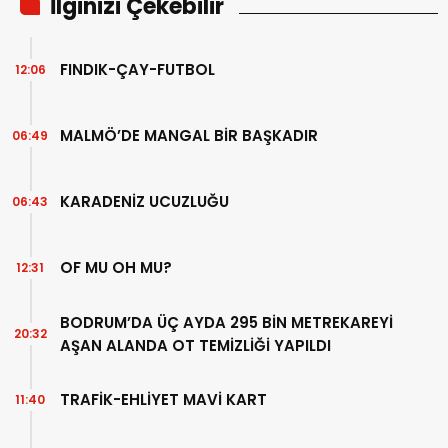
İlginizi Çekebilir
FINDIK-ÇAY-FUTBOL
12:06
MALMÖ’DE MANGAL BİR BAŞKADIR
06:49
KARADENİZ UCUZLUĞU
06:43
OF MU OH MU?
12:31
BODRUM’DA ÜÇ AYDA 295 BİN METREKAREYİ
20:32
AŞAN ALANDA OT TEMİZLİĞİ YAPILDI
TRAFİK-EHLİYET MAVİ KART
11:40