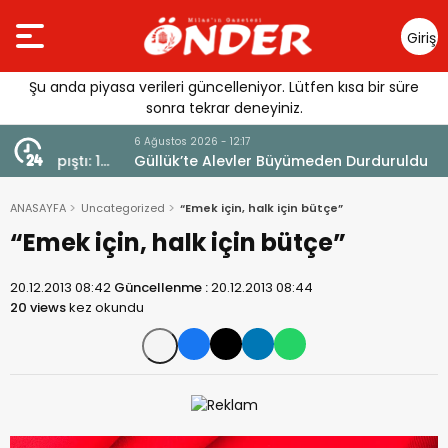
Giriş
Yap
Şu anda piyasa verileri güncelleniyor. Lütfen kısa bir süre
sonra tekrar deneyiniz.
6 Ağustos 2026 - 12:17
ı: 1
Güllük’te Alevler Büyümeden Durduruldu
ANASAYFA
Uncategorized
“Emek için, halk için bütçe”
“Emek için, halk için bütçe”
20.12.2013 08:42
Güncellenme :
20.12.2013 08:44
20 views
kez okundu