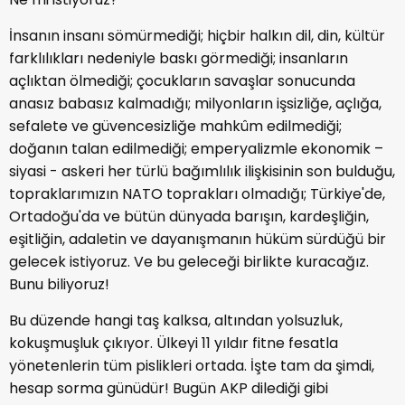
İnsanın insanı sömürmediği; hiçbir halkın dil, din, kültür
farklılıkları nedeniyle baskı görmediği; insanların
açlıktan ölmediği; çocukların savaşlar sonucunda
anasız babasız kalmadığı; milyonların işsizliğe, açlığa,
sefalete ve güvencesizliğe mahkûm edilmediği;
doğanın talan edilmediği; emperyalizmle ekonomik –
siyasi - askeri her türlü bağımlılık ilişkisinin son bulduğu,
topraklarımızın NATO toprakları olmadığı; Türkiye'de,
Ortadoğu'da ve bütün dünyada barışın, kardeşliğin,
eşitliğin, adaletin ve dayanışmanın hüküm sürdüğü bir
gelecek istiyoruz. Ve bu geleceği birlikte kuracağız.
Bunu biliyoruz!
Bu düzende hangi taş kalksa, altından yolsuzluk,
kokuşmuşluk çıkıyor. Ülkeyi 11 yıldır fitne fesatla
yönetenlerin tüm pislikleri ortada. İşte tam da şimdi,
hesap sorma günüdür! Bugün AKP dilediği gibi