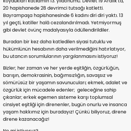
koydukları katliamın 13. yıldönümü. Devlet 19 Aralık'ta,
20 hapishanede 28 devrimci tutsağı katletti.
Bayrampaşa hapishanesinde 6 kadını diri diri yaktı. 13
yıl geçti, katiller halâ cezalandırılmadı. Yetmiyormuş
gibi devlet övünç madalyasıyla ödüllendirildiler.
Buradan bir kez daha katledilen siyasi tutuklu ve
hükümlünün hesabının daha verilmediğini hatırlatıyor,
bu utancın sorumlularının yargılanmasını istiyoruz!
Bizler; her zaman ve her yerde eşitliğin, özgürlüğün,
barışın, demokrasinin, bağımsızlığın, savaşsız ve
sömürüsüz bir yaşamın savunucuları; ekmek, adalet ve
özgürlük için mücadele edenler; geleceğine sahip
çıkanlar; erkek egemen sisteme karşı toplumsal
cinsiyet eşitliği için direnenler, bugün onurlu ve insanca
yaşam hakkımız için buradayız! Çünkü biliyoruz, direne
direne kazanacağız!
Ne mi istiyoruz?