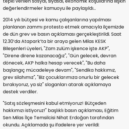
tepki verilen sosyal, siyasal, ekonomik koşullarına ilişkin
değerlendirmeler kamuoyu ile paylaşıldı…
2014 yılı bütçesi ve kamu çalışanlarına yapılması
planlanan zammı protesto etmek amacıyla ilçemizde
de dün grev ve basın açıklaması gerçekleştirildi. Saat
12.30’da Atapark’ta bir araya gelen Milas KESK
Bileşenleri üyeleri, "Zam zulüm işkence işte AKP",
"Direne direne kazanacağız", "Gün gelecek, devran
dönecek, AKP halka hesap verecek", "Bu daha
başlangıç mücadeleye devam", "Sendika hakkımız,
grev silahımız", "Biz çocuklarımıza onurlu bir gelecek
bırakıyoruz, ya siz" sloganları atarak açıklamaya
destek verdiler.
"Satış sözleşmesini kabul etmiyoruz! Bütçeden
hakkımızı istiyoruz!" başlıklı basın açıklaması, Eğitim
Sen Milas İlçe Temsilcisi Nihat Erdoğan tarafından
okundu. Açıklamada şu ifadelere yer verildi: