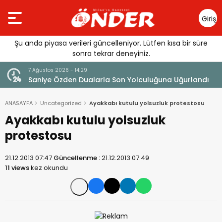
Giriş
Yap
Şu anda piyasa verileri güncelleniyor. Lütfen kısa bir süre
sonra tekrar deneyiniz.
7 Ağustos 2026 - 14:29
klandı
Saniye Özden Dualarla Son Yolculuğuna Uğurlandı
ANASAYFA
Uncategorized
Ayakkabı kutulu yolsuzluk protestosu
Ayakkabı kutulu yolsuzluk
protestosu
21.12.2013 07:47
Güncellenme :
21.12.2013 07:49
11 views
kez okundu