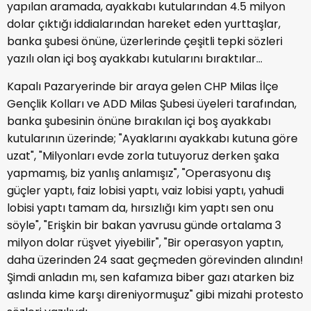
yapılan aramada, ayakkabı kutularından 4.5 milyon
dolar çıktığı iddialarından hareket eden yurttaşlar,
banka şubesi önüne, üzerlerinde çeşitli tepki sözleri
yazılı olan içi boş ayakkabı kutularını bıraktılar…
Kapalı Pazaryerinde bir araya gelen CHP Milas İlçe
Gençlik Kolları ve ADD Milas Şubesi üyeleri tarafından,
banka şubesinin önüne bırakılan içi boş ayakkabı
kutularının üzerinde; "Ayaklarını ayakkabı kutuna göre
uzat", "Milyonları evde zorla tutuyoruz derken şaka
yapmamış, biz yanlış anlamışız", "Operasyonu dış
güçler yaptı, faiz lobisi yaptı, vaiz lobisi yaptı, yahudi
lobisi yaptı tamam da, hırsızlığı kim yaptı sen onu
söyle", "Erişkin bir bakan yavrusu günde ortalama 3
milyon dolar rüşvet yiyebilir", "Bir operasyon yaptın,
daha üzerinden 24 saat geçmeden görevinden alındın!
Şimdi anladın mı, sen kafamıza biber gazı atarken biz
aslında kime karşı direniyormuşuz" gibi mizahi protesto