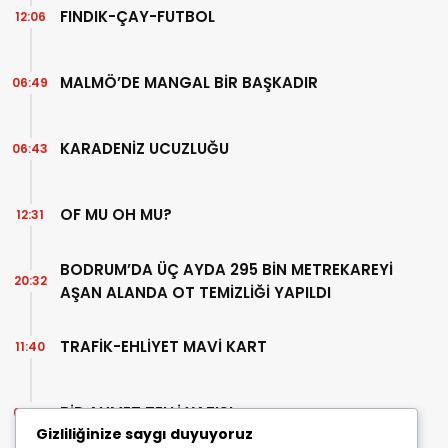
FINDIK-ÇAY-FUTBOL
12:06
MALMÖ’DE MANGAL BİR BAŞKADIR
06:49
KARADENİZ UCUZLUĞU
06:43
OF MU OH MU?
12:31
BODRUM’DA ÜÇ AYDA 295 BİN METREKAREYİ
20:32
AŞAN ALANDA OT TEMİZLİĞİ YAPILDI
TRAFİK-EHLİYET MAVİ KART
11:40
BİR AHMET TELLİ YAZISI
07:30
Gizliliğinize saygı duyuyoruz