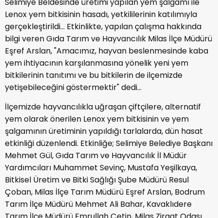
Selimiye Beldesinde üretimi yapılan yem şalgamı ile
Lenox yem bitkisinin hasadı, yetkililerinin katılımıyla
gerçekleştirildi… Etkinlikte, yapılan çalışma hakkında
bilgi veren Gıda Tarım ve Hayvancılık Milas İlçe Müdürü
Eşref Arslan, "Amacımız, hayvan beslenmesinde kaba
yem ihtiyacının karşılanmasına yönelik yeni yem
bitkilerinin tanıtımı ve bu bitkilerin de ilçemizde
yetişebileceğini göstermektir" dedi…
İlçemizde hayvancılıkla uğraşan çiftçilere, alternatif
yem olarak önerilen Lenox yem bitkisinin ve yem
şalgamının üretiminin yapıldığı tarlalarda, dün hasat
etkinliği düzenlendi. Etkinliğe; Selimiye Belediye Başkanı
Mehmet Gül, Gıda Tarım ve Hayvancılık İl Müdür
Yardımcıları Muhammet Sevinç, Mustafa Yeşilkaya,
Bitkisel Üretim ve Bitki Sağlığı Şube Müdürü Resul
Çoban, Milas İlçe Tarım Müdürü Eşref Arslan, Bodrum
Tarım İlçe Müdürü Mehmet Ali Bahar, Kavaklıdere
Tarım İlçe Müdürü Emrullah Çetin, Milas Ziraat Odası