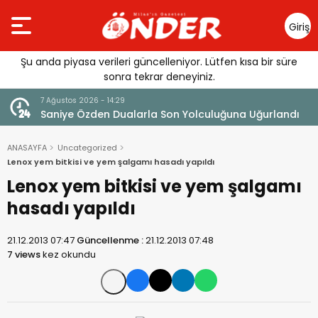
Giriş
Yap
Şu anda piyasa verileri güncelleniyor. Lütfen kısa bir süre
sonra tekrar deneyiniz.
7 Ağustos 2026 - 14:14
ğuna Uğurlandı
Tercih Döneminde Barınma Telaşı Başladı
ANASAYFA
Uncategorized
Lenox yem bitkisi ve yem şalgamı hasadı yapıldı
Lenox yem bitkisi ve yem şalgamı
hasadı yapıldı
21.12.2013 07:47
Güncellenme :
21.12.2013 07:48
7 views
kez okundu