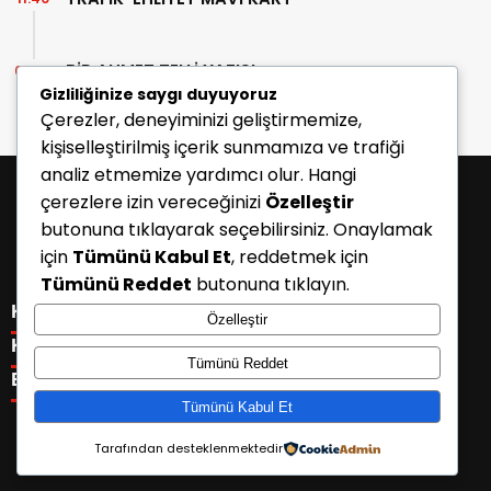
BİR AHMET TELLİ YAZISI
07:30
Gizliliğinize saygı duyuyoruz
Çerezler, deneyiminizi geliştirmemize,
kişiselleştirilmiş içerik sunmamıza ve trafiği
analiz etmemize yardımcı olur. Hangi
çerezlere izin vereceğinizi
Özelleştir
butonuna tıklayarak seçebilirsiniz. Onaylamak
için
Tümünü Kabul Et
, reddetmek için
Tümünü Reddet
butonuna tıklayın.
KATEGORİLER
Özelleştir
Menü seçimi yapın. WP-ADMIN → Görünüm → Menüler
KISAYOLLAR
Tümünü Reddet
sayfasından menü eşleştirmesi yapınız.
Menü seçimi yapın. WP-ADMIN → Görünüm → Menüler
E-BÜLTEN
sayfasından menü eşleştirmesi yapınız.
Tümünü Kabul Et
Tarafından desteklenmektedir