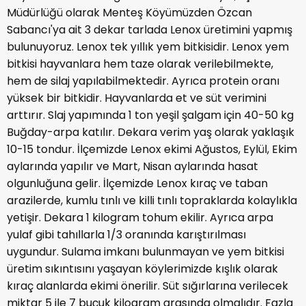
Müdürlüğü olarak Menteş Köyümüzden Özcan
Sabancı'ya ait 3 dekar tarlada Lenox üretimini yapmış
bulunuyoruz. Lenox tek yıllık yem bitkisidir. Lenox yem
bitkisi hayvanlara hem taze olarak verilebilmekte,
hem de silaj yapılabilmektedir. Ayrıca protein oranı
yüksek bir bitkidir. Hayvanlarda et ve süt verimini
arttırır. Slaj yapımında 1 ton yeşil şalgam için 40-50 kg
Buğday-arpa katılır. Dekara verim yaş olarak yaklaşık
10-15 tondur. İlçemizde Lenox ekimi Ağustos, Eylül, Ekim
aylarında yapılır ve Mart, Nisan aylarında hasat
olgunluğuna gelir. İlçemizde Lenox kıraç ve taban
arazilerde, kumlu tınlı ve killi tınlı topraklarda kolaylıkla
yetişir. Dekara 1 kilogram tohum ekilir. Ayrıca arpa
yulaf gibi tahıllarla 1/3 oranında karıştırılması
uygundur. Sulama imkanı bulunmayan ve yem bitkisi
üretim sıkıntısını yaşayan köylerimizde kışlık olarak
kıraç alanlarda ekimi önerilir. Süt sığırlarına verilecek
miktar 5 ile 7 buçuk kilogram arasında olmalıdır. Fazla