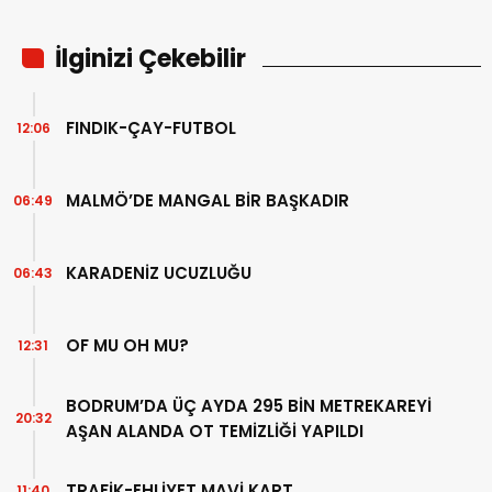
İlginizi Çekebilir
FINDIK-ÇAY-FUTBOL
12:06
MALMÖ’DE MANGAL BİR BAŞKADIR
06:49
KARADENİZ UCUZLUĞU
06:43
OF MU OH MU?
12:31
BODRUM’DA ÜÇ AYDA 295 BİN METREKAREYİ
20:32
AŞAN ALANDA OT TEMİZLİĞİ YAPILDI
TRAFİK-EHLİYET MAVİ KART
11:40