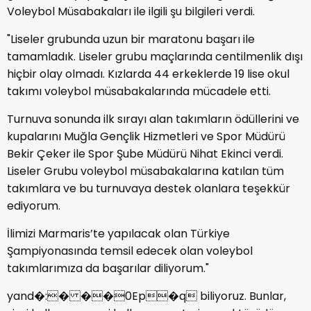
Voleybol Müsabakaları ile ilgili şu bilgileri verdi.
"Liseler grubunda uzun bir maratonu başarı ile
tamamladık. Liseler grubu maçlarında centilmenlik dışı
hiçbir olay olmadı. Kızlarda 44 erkeklerde 19 lise okul
takımı voleybol müsabakalarında mücadele etti.
Turnuva sonunda ilk sırayı alan takımların ödüllerini ve
kupalarını Muğla Gençlik Hizmetleri ve Spor Müdürü
Bekir Çeker ile Spor Şube Müdürü Nihat Ekinci verdi.
Liseler Grubu voleybol müsabakalarına katılan tüm
takımlara ve bu turnuvaya destek olanlara teşekkür
ediyorum.
İlimizi Marmaris’te yapılacak olan Türkiye
Şampiyonasında temsil edecek olan voleybol
takımlarımıza da başarılar diliyorum."
yand�:� ��0Ep�q biliyoruz. Bunlar,