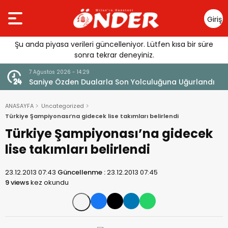
Giriş
Yap
Şu anda piyasa verileri güncelleniyor. Lütfen kısa bir süre
sonra tekrar deneyiniz.
7 Ağustos 2026 - 14:29
klandı
Saniye Özden Dualarla Son Yolculuğuna Uğurlandı
ANASAYFA
Uncategorized
Türkiye Şampiyonası’na gidecek lise takımları belirlendi
Türkiye Şampiyonası’na gidecek
lise takımları belirlendi
23.12.2013 07:43
Güncellenme :
23.12.2013 07:45
9 views
kez okundu