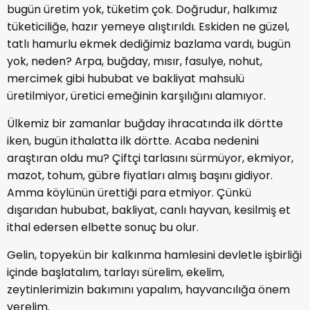
bugün üretim yok, tüketim çok. Doğrudur, halkımız
tüketiciliğe, hazır yemeye alıştırıldı. Eskiden ne güzel,
tatlı hamurlu ekmek dediğimiz bazlama vardı, bugün
yok, neden? Arpa, buğday, mısır, fasulye, nohut,
mercimek gibi hububat ve bakliyat mahsulü
üretilmiyor, üretici emeğinin karşılığını alamıyor.
Ülkemiz bir zamanlar buğday ihracatında ilk dörtte
iken, bugün ithalatta ilk dörtte. Acaba nedenini
araştıran oldu mu? Çiftçi tarlasını sürmüyor, ekmiyor,
mazot, tohum, gübre fiyatları almış başını gidiyor.
Amma köylünün ürettiği para etmiyor. Çünkü
dışarıdan hububat, bakliyat, canlı hayvan, kesilmiş et
ithal edersen elbette sonuç bu olur.
Gelin, topyekün bir kalkınma hamlesini devletle işbirliği
içinde başlatalım, tarlayı sürelim, ekelim,
zeytinlerimizin bakımını yapalım, hayvancılığa önem
verelim.