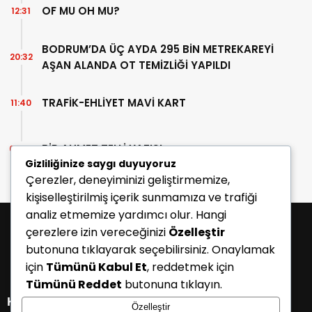
OF MU OH MU?
12:31
BODRUM’DA ÜÇ AYDA 295 BİN METREKAREYİ
20:32
AŞAN ALANDA OT TEMİZLİĞİ YAPILDI
TRAFİK-EHLİYET MAVİ KART
11:40
BİR AHMET TELLİ YAZISI
07:30
Gizliliğinize saygı duyuyoruz
Çerezler, deneyiminizi geliştirmemize,
kişiselleştirilmiş içerik sunmamıza ve trafiği
analiz etmemize yardımcı olur. Hangi
çerezlere izin vereceğinizi
Özelleştir
butonuna tıklayarak seçebilirsiniz. Onaylamak
için
Tümünü Kabul Et
, reddetmek için
Tümünü Reddet
butonuna tıklayın.
KATEGORİLER
Özelleştir