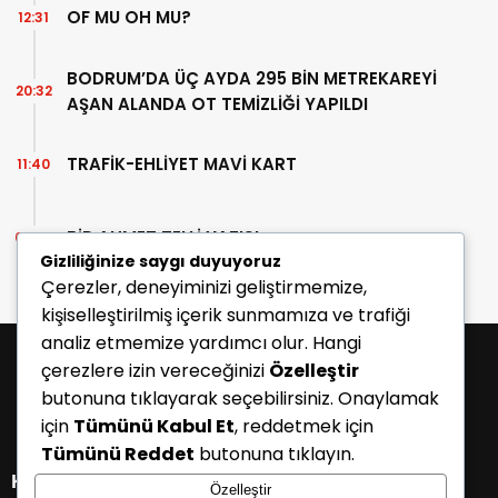
OF MU OH MU?
12:31
BODRUM’DA ÜÇ AYDA 295 BİN METREKAREYİ
20:32
AŞAN ALANDA OT TEMİZLİĞİ YAPILDI
TRAFİK-EHLİYET MAVİ KART
11:40
BİR AHMET TELLİ YAZISI
07:30
Gizliliğinize saygı duyuyoruz
Çerezler, deneyiminizi geliştirmemize,
kişiselleştirilmiş içerik sunmamıza ve trafiği
analiz etmemize yardımcı olur. Hangi
çerezlere izin vereceğinizi
Özelleştir
butonuna tıklayarak seçebilirsiniz. Onaylamak
için
Tümünü Kabul Et
, reddetmek için
Tümünü Reddet
butonuna tıklayın.
KATEGORİLER
Özelleştir