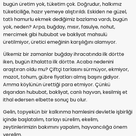
bugün üretim yok, tüketim çok. Doğrudur, halkımız
tüketiciliğe, hazır yemeye alıştırıldı. Eskiden ne güzel,
tatlı hamurlu ekmek dediğimiz bazlama vardı, bugün
yok, neden? Arpa, buğday, mısır, fasulye, nohut,
mercimek gibi hububat ve bakliyat mahsulü
üretilmiyor, üretici emeğinin karşılığını alamıyor.
Ülkemiz bir zamanlar buğday ihracatında ilk dörtte
iken, bugün ithalatta ilk dörtte. Acaba nedenini
araştıran oldu mu? Çiftçi tarlasını sürmüyor, ekmiyor,
mazot, tohum, gübre fiyatları almış başını gidiyor.
Amma köylünün ürettiği para etmiyor. Çünkü
dışarıdan hububat, bakliyat, canlı hayvan, kesilmiş et
ithal edersen elbette sonuç bu olur.
Gelin, topyekün bir kalkınma hamlesini devletle işbirliği
içinde başlatalım, tarlayı sürelim, ekelim,
zeytinlerimizin bakımını yapalım, hayvancılığa önem
verelim.