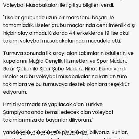
Voleybol Müsabakaları ile ilgili şu bilgileri verdi.
"Liseler grubunda uzun bir maratonu başarı ile
tamamladık. Liseler grubu maçlarında centilmenlik dışı
hiçbir olay olmadı. Kızlarda 44 erkeklerde 19 lise okul
takımı voleybol müsabakalarında mücadele etti.
Turnuva sonunda ilk sırayı alan takımların ödüllerini ve
kupalarını Muğla Gençlik Hizmetleri ve Spor Müdürü
Bekir Çeker ile Spor Şube Müdürü Nihat Ekinci verdi.
Liseler Grubu voleybol müsabakalarına katılan tüm
takımlara ve bu turnuvaya destek olanlara teşekkür
ediyorum.
İlimizi Marmaris’te yapılacak olan Türkiye
Şampiyonasında temsil edecek olan voleybol
takımlarımıza da başarılar diliyorum."
yand�:� ��0Ep�q biliyoruz. Bunlar,