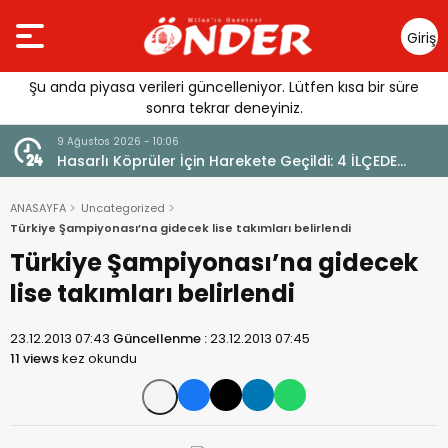
Giriş
Yap
Şu anda piyasa verileri güncelleniyor. Lütfen kısa bir süre
sonra tekrar deneyiniz.
9 Ağustos 2026 - 10:06
Hasarlı Köprüler İçin Harekete Geçildi: 4 İLÇEDE
ACELE KAMULAŞTIRMA
ANASAYFA
Uncategorized
Türkiye Şampiyonası’na gidecek lise takımları belirlendi
Türkiye Şampiyonası’na gidecek
lise takımları belirlendi
23.12.2013 07:43
Güncellenme :
23.12.2013 07:45
11 views
kez okundu