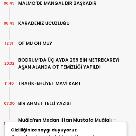
MALMÖ’DE MANGAL BİR BAŞKADIR
06:49
KARADENİZ UCUZLUĞU
06:43
OF MU OH MU?
12:31
BODRUM’DA ÜÇ AYDA 295 BİN METREKAREYİ
20:32
AŞAN ALANDA OT TEMİZLİĞİ YAPILDI
TRAFİK-EHLİYET MAVİ KART
11:40
BİR AHMET TELLİ YAZISI
07:30
Muğla’nın Medarı İftarı Mustafa Muğlalı –
06:45
İçinde “Milas” geçen kitaplar (40/2)
Gizliliğinize saygı duyuyoruz