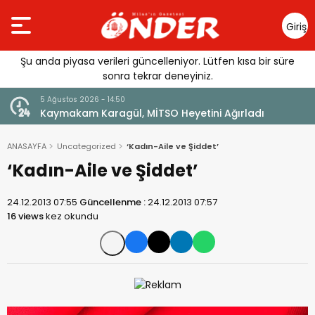
Giriş
Yap
Şu anda piyasa verileri güncelleniyor. Lütfen kısa bir süre
sonra tekrar deneyiniz.
5 Ağustos 2026 - 14:50
5
ı
Kaymakam Karagül, MİTSO Heyetini Ağırladı
S
ANASAYFA
Uncategorized
‘Kadın-Aile ve Şiddet’
‘Kadın-Aile ve Şiddet’
24.12.2013 07:55
Güncellenme :
24.12.2013 07:57
16 views
kez okundu