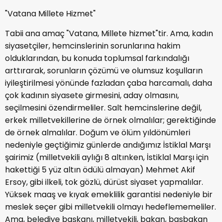
"Vatana Millete Hizmet"
Tabii ana amaç "Vatana, Millete hizmet"tir. Ama, kadın
siyasetçiler, hemcinslerinin sorunlarına hakim
olduklarından, bu konuda toplumsal farkındalığı
arttırarak, sorunların çözümü ve olumsuz koşulların
iyileştirilmesi yönünde fazladan çaba harcamalı, daha
çok kadının siyasete girmesini, aday olmasını,
seçilmesini özendirmeliler. Salt hemcinslerine değil,
erkek milletvekillerine de örnek olmalılar; gerektiğinde
de örnek almalılar. Doğum ve ölüm yıldönümleri
nedeniyle geçtiğimiz günlerde andığımız İstiklal Marşı
şairimiz (milletvekili aylığı 8 altınken, İstiklal Marşı için
hakettiği 5 yüz altın ödülü almayan) Mehmet Akif
Ersoy, gibi ilkeli, tok gözlü, dürüst siyaset yapmalılar.
Yüksek maaş ve kıyak emeklilik garantisi nedeniyle bir
meslek seçer gibi milletvekili olmayı hedeflememeliler.
Ama, belediye başkanı, milletvekili, bakan, başbakan