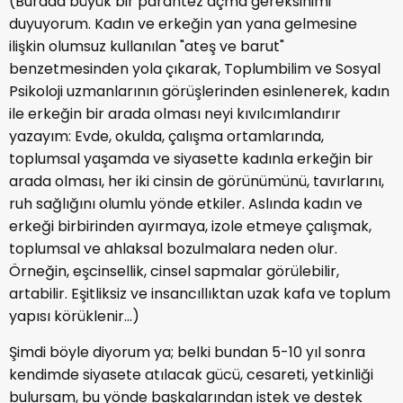
(Burada büyük bir parantez açma gereksinimi
duyuyorum. Kadın ve erkeğin yan yana gelmesine
ilişkin olumsuz kullanılan "ateş ve barut"
benzetmesinden yola çıkarak, Toplumbilim ve Sosyal
Psikoloji uzmanlarının görüşlerinden esinlenerek, kadın
ile erkeğin bir arada olması neyi kıvılcımlandırır
yazayım: Evde, okulda, çalışma ortamlarında,
toplumsal yaşamda ve siyasette kadınla erkeğin bir
arada olması, her iki cinsin de görünümünü, tavırlarını,
ruh sağlığını olumlu yönde etkiler. Aslında kadın ve
erkeği birbirinden ayırmaya, izole etmeye çalışmak,
toplumsal ve ahlaksal bozulmalara neden olur.
Örneğin, eşcinsellik, cinsel sapmalar görülebilir,
artabilir. Eşitliksiz ve insancıllıktan uzak kafa ve toplum
yapısı körüklenir...)
Şimdi böyle diyorum ya; belki bundan 5-10 yıl sonra
kendimde siyasete atılacak gücü, cesareti, yetkinliği
bulursam, bu yönde başkalarından istek ve destek