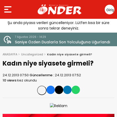
Giriş
Yap
Şu anda piyasa verileri güncelleniyor. Lütfen kısa bir süre
sonra tekrar deneyiniz.
7 Ağustos 2026 - 14:29
klandı
Saniye Özden Dualarla Son Yolculuğuna Uğurlandı
ANASAYFA
Uncategorized
Kadın niye siyasete girmeli?
Kadın niye siyasete girmeli?
24.12.2013 07:50
Güncellenme :
24.12.2013 07:52
10 views
kez okundu