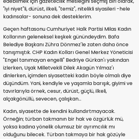
edebilmek için gazetecilik mesleğini seçmiş biri olarak,
"iyi niyet"li, dürüst, ilkeli, "temiz", nitelikli siyasileri -hele
kadınsalar- sonuna dek desteklerim.
Geçen haftasonu Cumhuriyet Halk Partisi Milas Kadın
Kollarının geleneksel keşkek günündeydim. Bafa
Belediye Başkanı Zühra Dönmez'le zaten daha önce
tanışmıştık. CHP Kadın Kolları Genel Merkez Yöneticisi
"Engel tanımayan engelli" Bedriye Gürkan'ı yakından
izlerken, Uşak Milletvekili Dilek Akagün Yılmaz'ı
dinlerken, içimden siyasetteki kadın böyle olmalı diye
düşündüm. Yani, kendiyle ve yaşamla barışık, giyimi ve
tavırlarıyla örnek, cesur, dürüst, güçlü, ilkeli,
alçakgönüllü, sevecen, çalışkan...
Kadın, siyasette de kendini kullandırtmayacak.
Örneğin; türban takmanın bir hak ve özgürlük mü,
yoksa kadına yönelik olumsuz bir ayrımcılık mı
olduğunu bilecek. Türban takmaya bir hak gözüyle