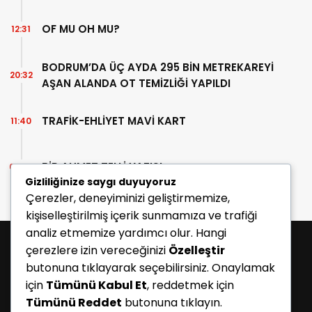
OF MU OH MU?
12:31
BODRUM’DA ÜÇ AYDA 295 BİN METREKAREYİ
20:32
AŞAN ALANDA OT TEMİZLİĞİ YAPILDI
TRAFİK-EHLİYET MAVİ KART
11:40
BİR AHMET TELLİ YAZISI
07:30
Gizliliğinize saygı duyuyoruz
Çerezler, deneyiminizi geliştirmemize,
kişiselleştirilmiş içerik sunmamıza ve trafiği
analiz etmemize yardımcı olur. Hangi
çerezlere izin vereceğinizi
Özelleştir
butonuna tıklayarak seçebilirsiniz. Onaylamak
için
Tümünü Kabul Et
, reddetmek için
Tümünü Reddet
butonuna tıklayın.