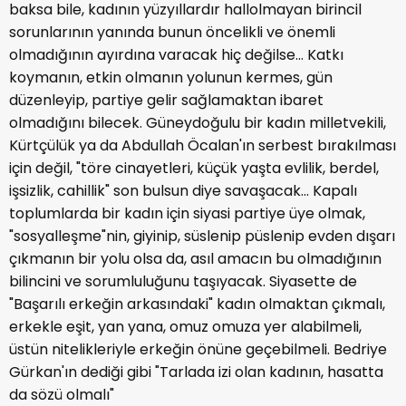
baksa bile, kadının yüzyıllardır hallolmayan birincil
sorunlarının yanında bunun öncelikli ve önemli
olmadığının ayırdına varacak hiç değilse... Katkı
koymanın, etkin olmanın yolunun kermes, gün
düzenleyip, partiye gelir sağlamaktan ibaret
olmadığını bilecek. Güneydoğulu bir kadın milletvekili,
Kürtçülük ya da Abdullah Öcalan'ın serbest bırakılması
için değil, "töre cinayetleri, küçük yaşta evlilik, berdel,
işsizlik, cahillik" son bulsun diye savaşacak... Kapalı
toplumlarda bir kadın için siyasi partiye üye olmak,
"sosyalleşme"nin, giyinip, süslenip püslenip evden dışarı
çıkmanın bir yolu olsa da, asıl amacın bu olmadığının
bilincini ve sorumluluğunu taşıyacak. Siyasette de
"Başarılı erkeğin arkasındaki" kadın olmaktan çıkmalı,
erkekle eşit, yan yana, omuz omuza yer alabilmeli,
üstün nitelikleriyle erkeğin önüne geçebilmeli. Bedriye
Gürkan'ın dediği gibi "Tarlada izi olan kadının, hasatta
da sözü olmalı"