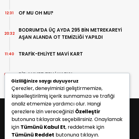
OF MU OH MU?
12:31
BODRUM’DA ÜÇ AYDA 295 BİN METREKAREYİ
20:32
AŞAN ALANDA OT TEMİZLİĞİ YAPILDI
TRAFİK-EHLİYET MAVİ KART
11:40
BİR AHMET TELLİ YAZISI
07:30
Gizliliğinize saygı duyuyoruz
Çerezler, deneyiminizi geliştirmemize,
kişiselleştirilmiş içerik sunmamıza ve trafiği
analiz etmemize yardımcı olur. Hangi
çerezlere izin vereceğinizi
Özelleştir
butonuna tıklayarak seçebilirsiniz. Onaylamak
için
Tümünü Kabul Et
, reddetmek için
Tümünü Reddet
butonuna tıklayın.