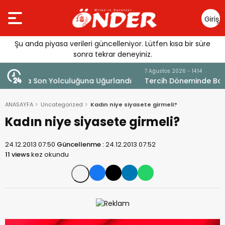
Giriş
Yap
Şu anda piyasa verileri güncelleniyor. Lütfen kısa bir süre
sonra tekrar deneyiniz.
7 Ağustos 2026 - 14:14
andı
Tercih Döneminde Barınma Telaşı Başladı
ANASAYFA
Uncategorized
Kadın niye siyasete girmeli?
Kadın niye siyasete girmeli?
24.12.2013 07:50
Güncellenme :
24.12.2013 07:52
11 views
kez okundu