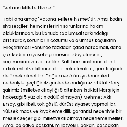
"Vatana Millete Hizmet"
Tabii ana amaç "Vatana, Millete hizmet"tir. Ama, kadın
siyasetçiler, hemcinslerinin sorunlarına hakim
olduklarından, bu konuda toplumsal farkındalığı
arttırarak, sorunların çözümü ve olumsuz koşulların
iyileştirilmesi yönünde fazladan çaba harcamalı, daha
çok kadının siyasete girmesini, aday olmasını,
seçilmesini özendirmeliler. Salt hemcinslerine değil,
erkek milletvekillerine de örnek olmalılar; gerektiğinde
de örnek almalılar. Doğum ve ölüm yıldönümleri
nedeniyle geçtiğimiz günlerde andığımız İstiklal Marşı
şairimiz (milletvekili aylığı 8 altınken, İstiklal Marşı için
hakettiği 5 yüz altın ödülü almayan) Mehmet Akif
Ersoy, gibi ilkeli, tok gözlü, dürüst siyaset yapmalılar.
Yüksek maaş ve kıyak emeklilik garantisi nedeniyle bir
meslek seçer gibi milletvekili olmayı hedeflememeliler.
Ama, belediye başkanı, milletvekili, bakan, başbakan