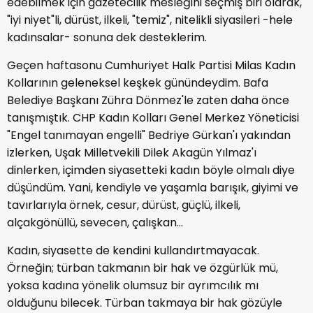
edebilmek için gazetecilik mesleğini seçmiş biri olarak,
"iyi niyet"li, dürüst, ilkeli, "temiz", nitelikli siyasileri -hele
kadınsalar- sonuna dek desteklerim.
Geçen haftasonu Cumhuriyet Halk Partisi Milas Kadın
Kollarının geleneksel keşkek günündeydim. Bafa
Belediye Başkanı Zühra Dönmez'le zaten daha önce
tanışmıştık. CHP Kadın Kolları Genel Merkez Yöneticisi
"Engel tanımayan engelli" Bedriye Gürkan'ı yakından
izlerken, Uşak Milletvekili Dilek Akagün Yılmaz'ı
dinlerken, içimden siyasetteki kadın böyle olmalı diye
düşündüm. Yani, kendiyle ve yaşamla barışık, giyimi ve
tavırlarıyla örnek, cesur, dürüst, güçlü, ilkeli,
alçakgönüllü, sevecen, çalışkan...
Kadın, siyasette de kendini kullandırtmayacak.
Örneğin; türban takmanın bir hak ve özgürlük mü,
yoksa kadına yönelik olumsuz bir ayrımcılık mı
olduğunu bilecek. Türban takmaya bir hak gözüyle