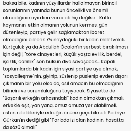
baksa bile, kadının yüzyıllardır hallolmayan birincil
sorunlarının yanında bunun öncelikli ve önemli
olmadığının ayırdına varacak hiç değilse... Katkı
koymanın, etkin olmanın yolunun kermes, gün
düzenleyip, partiye gelir sağlamaktan ibaret
olmadığını bilecek. Güneydoğulu bir kadın milletvekili,
Kürtçülük ya da Abdullah Öcalan'ın serbest bırakılması
için değil, "töre cinayetleri, küçük yaşta evlilik, berdel,
işsizlik, cahillik" son bulsun diye savaşacak... Kapalı
toplumlarda bir kadın için siyasi partiye üye olmak,
"sosyalleşme"nin, giyinip, süslenip püslenip evden dışarı
çıkmanın bir yolu olsa da, asıl amacın bu olmadığının
bilincini ve sorumluluğunu taşıyacak. Siyasette de
"Başarılı erkeğin arkasındaki" kadın olmaktan çıkmalı,
erkekle eşit, yan yana, omuz omuza yer alabilmeli,
üstün nitelikleriyle erkeğin önüne geçebilmeli. Bedriye
Gürkan'ın dediği gibi "Tarlada izi olan kadının, hasatta
da sözü olmalı"