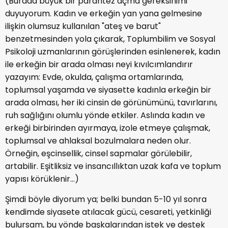
(Burada büyük bir parantez açma gereksinimi
duyuyorum. Kadın ve erkeğin yan yana gelmesine
ilişkin olumsuz kullanılan "ateş ve barut"
benzetmesinden yola çıkarak, Toplumbilim ve Sosyal
Psikoloji uzmanlarının görüşlerinden esinlenerek, kadın
ile erkeğin bir arada olması neyi kıvılcımlandırır
yazayım: Evde, okulda, çalışma ortamlarında,
toplumsal yaşamda ve siyasette kadınla erkeğin bir
arada olması, her iki cinsin de görünümünü, tavırlarını,
ruh sağlığını olumlu yönde etkiler. Aslında kadın ve
erkeği birbirinden ayırmaya, izole etmeye çalışmak,
toplumsal ve ahlaksal bozulmalara neden olur.
Örneğin, eşcinsellik, cinsel sapmalar görülebilir,
artabilir. Eşitliksiz ve insancıllıktan uzak kafa ve toplum
yapısı körüklenir...)
Şimdi böyle diyorum ya; belki bundan 5-10 yıl sonra
kendimde siyasete atılacak gücü, cesareti, yetkinliği
bulursam, bu yönde başkalarından istek ve destek