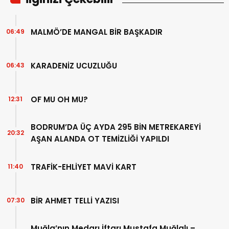
MALMÖ’DE MANGAL BİR BAŞKADIR
06:49
KARADENİZ UCUZLUĞU
06:43
OF MU OH MU?
12:31
BODRUM’DA ÜÇ AYDA 295 BİN METREKAREYİ
20:32
AŞAN ALANDA OT TEMİZLİĞİ YAPILDI
TRAFİK-EHLİYET MAVİ KART
11:40
BİR AHMET TELLİ YAZISI
07:30
Muğla’nın Medarı İftarı Mustafa Muğlalı –