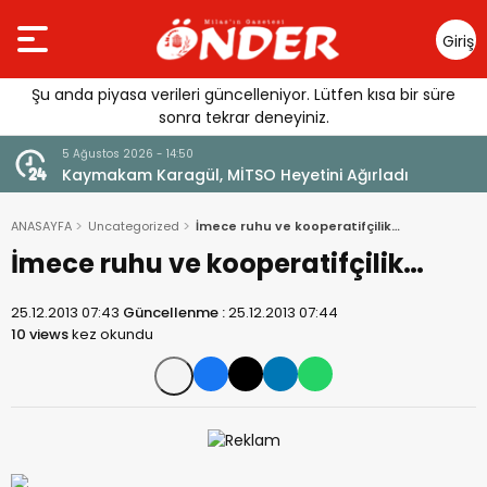
Giriş
Yap
Şu anda piyasa verileri güncelleniyor. Lütfen kısa bir süre
sonra tekrar deneyiniz.
5 Ağustos 2026 - 14:50
lı
Kaymakam Karagül, MİTSO Heyetini Ağırladı
ANASAYFA
Uncategorized
İmece ruhu ve kooperatifçilik…
İmece ruhu ve kooperatifçilik…
25.12.2013 07:43
Güncellenme :
25.12.2013 07:44
10 views
kez okundu