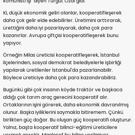
komünisti işi" diyen Turgut Özal gibi.
Ki, düşük ekonomik geliri olanlar, kooperatifleşerek
daha çok gelir elde edebilirler. Üretimini arttırarak,
ürettiğini daha iyi pazarlayarak, daha çok para
kazanırlar. Avrupa çiftçisi kooperatifleşerek bunu
yapıyor.
Örneğin Milas üreticisi kooperatifleşerek, İstanbul
ilçelerinden, sosyal demokrat belediyelerle işbirliği
yapılarak üretilenler İstanbul'da pazarlanabilir.
Böylece üreticiye daha çok para kazandırabiliriz.
Bugünkü gibi çok insanın köyde traktör ve başkaca
aldığı çok tarım araç gerecini kooperatif alır.
Ortaklarının işini görerek, daha ekonomik davranılmış
olunur. Başka iyiliklerini saymakla bitiremem. Çünkü
birlikten güç doğar. Bu oluşan güç kooperatifi oluşturur.
Yalnız, başta kooperatif bilinci-eğitimi üreticilere
vermek gerekir. Maalesef bu bilinç verilmiyor.