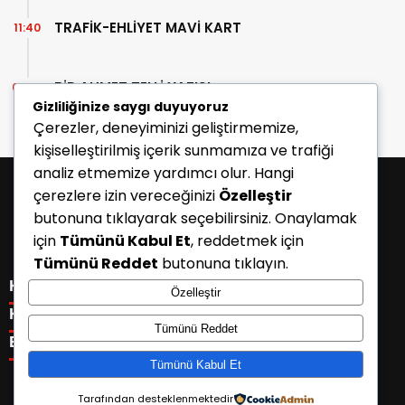
TRAFİK-EHLİYET MAVİ KART
11:40
BİR AHMET TELLİ YAZISI
07:30
Gizliliğinize saygı duyuyoruz
Çerezler, deneyiminizi geliştirmemize,
kişiselleştirilmiş içerik sunmamıza ve trafiği
analiz etmemize yardımcı olur. Hangi
çerezlere izin vereceğinizi
Özelleştir
butonuna tıklayarak seçebilirsiniz. Onaylamak
için
Tümünü Kabul Et
, reddetmek için
Tümünü Reddet
butonuna tıklayın.
KATEGORİLER
Özelleştir
Menü seçimi yapın. WP-ADMIN → Görünüm → Menüler
KISAYOLLAR
Tümünü Reddet
sayfasından menü eşleştirmesi yapınız.
Menü seçimi yapın. WP-ADMIN → Görünüm → Menüler
E-BÜLTEN
sayfasından menü eşleştirmesi yapınız.
Tümünü Kabul Et
Tarafından desteklenmektedir