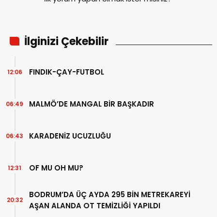
İlginizi Çekebilir
FINDIK-ÇAY-FUTBOL
12:06
MALMÖ’DE MANGAL BİR BAŞKADIR
06:49
KARADENİZ UCUZLUĞU
06:43
OF MU OH MU?
12:31
BODRUM’DA ÜÇ AYDA 295 BİN METREKAREYİ
20:32
AŞAN ALANDA OT TEMİZLİĞİ YAPILDI