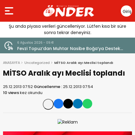
Giriş
Yap
Şu anda piyasa verileri güncelleniyor. Lütfen kısa bir süre
sonra tekrar deneyiniz.
6 Ağustos 2026 - 09:41
6 Ağustos
Fevzi Topuz’dan Muhtar Nasibe Boğa’ya Destek
Milas’t
Mesajı
ANASAYFA
Uncategorized
MİTSO Aralık ayı Meclisi toplandı
MİTSO Aralık ayı Meclisi toplandı
25.12.2013 07:52
Güncellenme :
25.12.2013 07:54
10 views
kez okundu