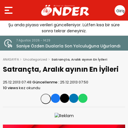
Giriş
Yap
Şu anda piyasa verileri güncelleniyor. Lütfen kısa bir süre
sonra tekrar deneyiniz.
7 Ağustos 2026 - 14:29
klandı
Saniye Özden Dualarla Son Yolculuğuna Uğurlandı
ANASAYFA
Uncategorized
Satrançta, Aralık ayının En İyileri
Satrançta, Aralık ayının En İyileri
25.12.2013 07:48
Güncellenme :
25.12.2013 07:50
10 views
kez okundu