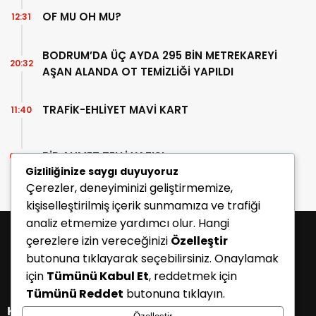
OF MU OH MU?
12:31
BODRUM’DA ÜÇ AYDA 295 BİN METREKAREYİ
20:32
AŞAN ALANDA OT TEMİZLİĞİ YAPILDI
TRAFİK-EHLİYET MAVİ KART
11:40
BİR AHMET TELLİ YAZISI
07:30
Gizliliğinize saygı duyuyoruz
Çerezler, deneyiminizi geliştirmemize,
kişiselleştirilmiş içerik sunmamıza ve trafiği
analiz etmemize yardımcı olur. Hangi
çerezlere izin vereceğinizi
Özelleştir
butonuna tıklayarak seçebilirsiniz. Onaylamak
için
Tümünü Kabul Et
, reddetmek için
Tümünü Reddet
butonuna tıklayın.
KATEGORİLER