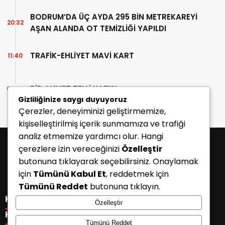
BODRUM’DA ÜÇ AYDA 295 BİN METREKAREYİ
20:32
AŞAN ALANDA OT TEMİZLİĞİ YAPILDI
TRAFİK-EHLİYET MAVİ KART
11:40
BİR AHMET TELLİ YAZISI
07:30
Gizliliğinize saygı duyuyoruz
Çerezler, deneyiminizi geliştirmemize,
kişiselleştirilmiş içerik sunmamıza ve trafiği
analiz etmemize yardımcı olur. Hangi
çerezlere izin vereceğinizi
Özelleştir
butonuna tıklayarak seçebilirsiniz. Onaylamak
için
Tümünü Kabul Et
, reddetmek için
Tümünü Reddet
butonuna tıklayın.
KATEGORİLER
Özelleştir
Menü seçimi yapın. WP-ADMIN → Görünüm → Menüler
KISAYOLLAR
Tümünü Reddet
sayfasından menü eşleştirmesi yapınız.