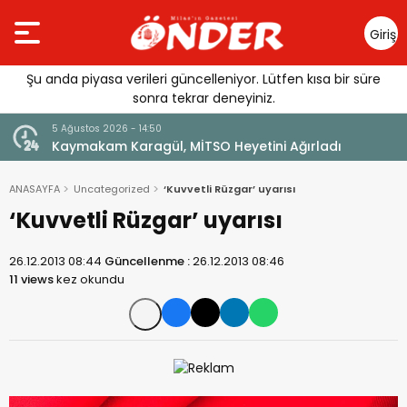
Giriş
Yap
Şu anda piyasa verileri güncelleniyor. Lütfen kısa bir süre
sonra tekrar deneyiniz.
5 Ağustos 2026 - 14:50
lı
Kaymakam Karagül, MİTSO Heyetini Ağırladı
ANASAYFA
Uncategorized
‘Kuvvetli Rüzgar’ uyarısı
‘Kuvvetli Rüzgar’ uyarısı
26.12.2013 08:44
Güncellenme :
26.12.2013 08:46
11 views
kez okundu