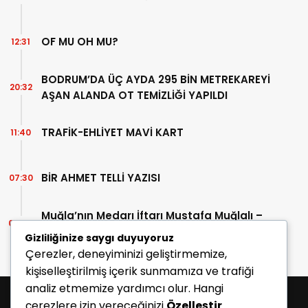
OF MU OH MU?
12:31
BODRUM’DA ÜÇ AYDA 295 BİN METREKAREYİ
20:32
AŞAN ALANDA OT TEMİZLİĞİ YAPILDI
TRAFİK-EHLİYET MAVİ KART
11:40
BİR AHMET TELLİ YAZISI
07:30
Muğla’nın Medarı İftarı Mustafa Muğlalı –
06:45
İçinde “Milas” geçen kitaplar (40/2)
Gizliliğinize saygı duyuyoruz
Çerezler, deneyiminizi geliştirmemize,
kişiselleştirilmiş içerik sunmamıza ve trafiği
analiz etmemize yardımcı olur. Hangi
çerezlere izin vereceğinizi
Özelleştir