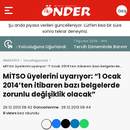
Giriş
Yap
Şu anda piyasa verileri güncelleniyor. Lütfen kısa bir süre
sonra tekrar deneyiniz.
7 Ağustos 2026 - 14:14
andı
Tercih Döneminde Barınma Telaşı Başladı
ANASAYFA
Uncategorized
MİTSO üyelerini uyarıyor: “1 Ocak 2014’ten itibaren bazı belgelerde
zorunlu değişiklik olacak”
MİTSO üyelerini uyarıyor: “1 Ocak
2014’ten itibaren bazı belgelerde
zorunlu değişiklik olacak”
26.12.2013 08:42
Güncellenme :
26.12.2013 08:44
8 views
kez okundu