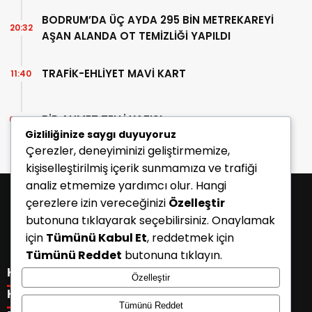
BODRUM’DA ÜÇ AYDA 295 BİN METREKAREYİ
20:32
AŞAN ALANDA OT TEMİZLİĞİ YAPILDI
TRAFİK-EHLİYET MAVİ KART
11:40
BİR AHMET TELLİ YAZISI
07:30
Gizliliğinize saygı duyuyoruz
Çerezler, deneyiminizi geliştirmemize,
kişiselleştirilmiş içerik sunmamıza ve trafiği
analiz etmemize yardımcı olur. Hangi
çerezlere izin vereceğinizi
Özelleştir
butonuna tıklayarak seçebilirsiniz. Onaylamak
için
Tümünü Kabul Et
, reddetmek için
Tümünü Reddet
butonuna tıklayın.
KATEGORİLER
Özelleştir
Menü seçimi yapın. WP-ADMIN → Görünüm → Menüler
KISAYOLLAR
Tümünü Reddet
sayfasından menü eşleştirmesi yapınız.