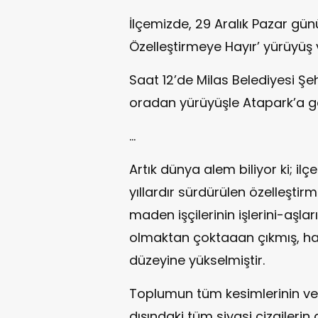
İlçemizde, 29 Aralık Pazar gün
Özelleştirmeye Hayır’ yürüyüş 
Saat 12’de Milas Belediyesi Şe
oradan yürüyüşle Atapark’a ge
…
Artık dünya alem biliyor ki; ilç
yıllardır sürdürülen özelleştir
maden işçilerinin işlerini-aşl
olmaktan çoktaaan çıkmış, halk
düzeyine yükselmiştir.
Toplumun tüm kesimlerinin ve 
dışındaki tüm siyasi çizgilerin