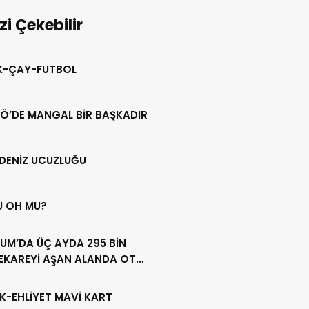
izi Çekebilir
IK-ÇAY-FUTBOL
Ö’DE MANGAL BİR BAŞKADIR
DENİZ UCUZLUĞU
U OH MU?
UM’DA ÜÇ AYDA 295 BİN
EKAREYİ AŞAN ALANDA OT
LİĞİ YAPILDI
K-EHLİYET MAVİ KART