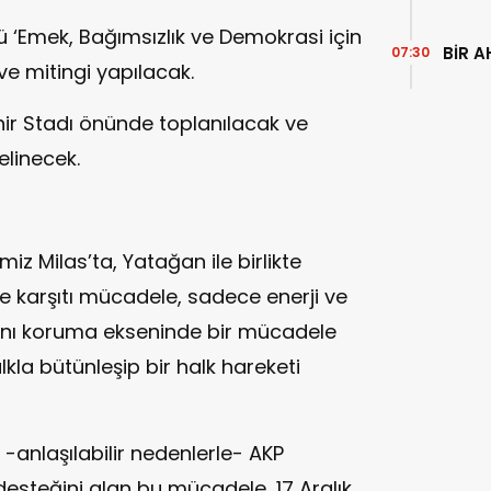
ü ‘Emek, Bağımsızlık ve Demokrasi için
BİR A
07:30
ve mitingi yapılacak.
hir Stadı önünde toplanılacak ve
linecek.
emiz Milas’ta, Yatağan ile birlikte
me karşıtı mücadele, sadece enerji ve
arını koruma ekseninde bir mücadele
la bütünleşip bir halk hareketi
-anlaşılabilir nedenlerle- AKP
 desteğini alan bu mücadele, 17 Aralık