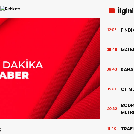
İlgin
FIND
12:06
MALM
06:49
KARA
06:43
OF M
12:31
BODR
20:32
METR
TEMİZ
TRAFİ
11:40
R –