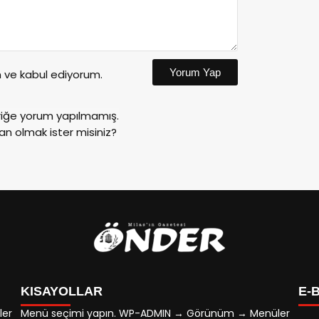
Yorum Yap
ve kabul ediyorum.
riğe yorum yapılmamış.
an olmak ister misiniz?
KISAYOLLAR
E-
ler
Menü seçimi yapın. WP-ADMIN → Görünüm → Menüler