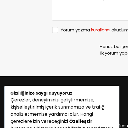
Yorum yazma
kurallarını
okudum 
Henüz bu içe
İlk yorum yap
Gizliliğinize saygı duyuyoruz
Çerezler, deneyiminizi geliştirmemize,
kişiselleştirilmiş içerik sunmamıza ve trafiği
analiz etmemize yardımcı olur. Hangi
KATEGORİLER
çerezlere izin vereceğinizi
Özelleştir
Menü seçimi yapın. WP-ADMIN → Görünüm → Menü