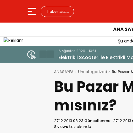
Haber ara...
ANA SA
Şu anda
6 Ağustos 2026 - 12:17
Güllük’te Alevler Büyümeden D
ANASAYFA
Uncategorized
Bu Pazar M
Bu Pazar M
mısınız?
27.12.2013 08:23
Güncellenme :
27.12.2013
8 views
kez okundu