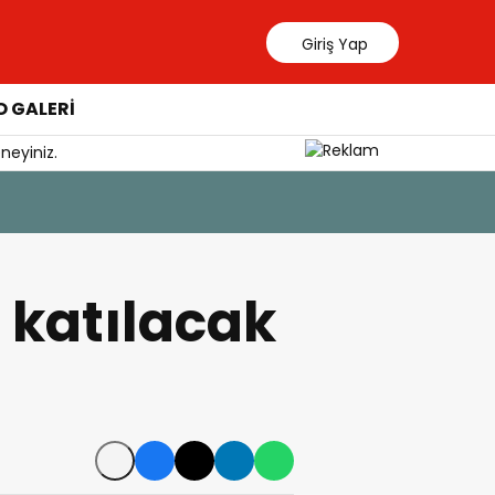
Giriş Yap
 GALERİ
neyiniz.
6 Ağustos 20
Yangında
, katılacak