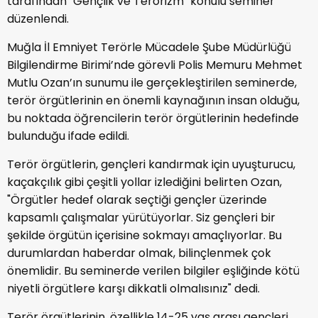
tarafından "Gençlik ve Terörizm" konulu seminer
düzenlendi.
Muğla İl Emniyet Terörle Mücadele Şube Müdürlüğü
Bilgilendirme Birimi’nde görevli Polis Memuru Mehmet
Mutlu Ozan’ın sunumu ile gerçekleştirilen seminerde,
terör örgütlerinin en önemli kaynağının insan olduğu,
bu noktada öğrencilerin terör örgütlerinin hedefinde
bulunduğu ifade edildi.
Terör örgütlerin, gençleri kandırmak için uyuşturucu,
kaçakçılık gibi çeşitli yollar izlediğini belirten Ozan,
"Örgütler hedef olarak seçtiği gençler üzerinde
kapsamlı çalışmalar yürütüyorlar. Siz gençleri bir
şekilde örgütün içerisine sokmayı amaçlıyorlar. Bu
durumlardan haberdar olmak, bilinçlenmek çok
önemlidir. Bu seminerde verilen bilgiler eşliğinde kötü
niyetli örgütlere karşı dikkatli olmalısınız" dedi.
Terör örgütlerinin, özellikle 14-25 yaş arası gençleri