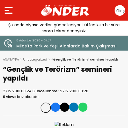
Giriş
Yap
Şu anda piyasa verileri güncelleniyor. Lütfen kısa bir süre
sonra tekrar deneyiniz.
6 Ağustos 2026 - 07:29
ması
CHP Muğla İl Yönetiminde Görevler Belli Oldu
ANASAYFA
Uncategorized
“Gençlik ve Terörizm” semineri yapıldı
“Gençlik ve Terörizm” semineri
yapıldı
27.12.2013 08:24
Güncellenme :
27.12.2013 08:26
9 views
kez okundu