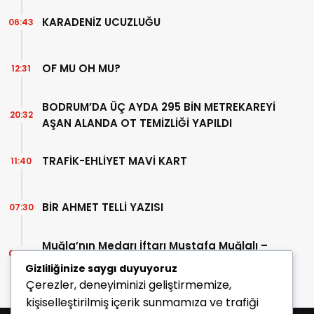
KARADENİZ UCUZLUĞU
06:43
OF MU OH MU?
12:31
BODRUM’DA ÜÇ AYDA 295 BİN METREKAREYİ
20:32
AŞAN ALANDA OT TEMİZLİĞİ YAPILDI
TRAFİK-EHLİYET MAVİ KART
11:40
BİR AHMET TELLİ YAZISI
07:30
Muğla’nın Medarı İftarı Mustafa Muğlalı –
06:45
İçinde “Milas” geçen kitaplar (40/2)
Gizliliğinize saygı duyuyoruz
Çerezler, deneyiminizi geliştirmemize,
kişiselleştirilmiş içerik sunmamıza ve trafiği