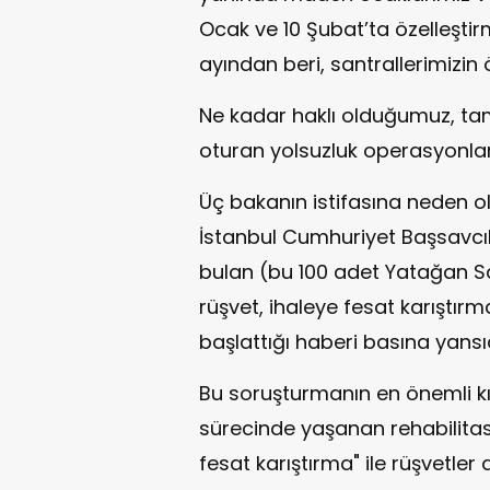
Ocak ve 10 Şubat’ta özelleştirm
ayından beri, santrallerimizin 
Ne kadar haklı olduğumuz, t
oturan yolsuzluk operasyonları
Üç bakanın istifasına neden ol
İstanbul Cumhuriyet Başsavcılı
bulan (bu 100 adet Yatağan Sa
rüşvet, ihaleye fesat karıştırm
başlattığı haberi basına yansıd
Bu soruşturmanın en önemli kıs
sürecinde yaşanan rehabilita
fesat karıştırma" ile rüşvetler 