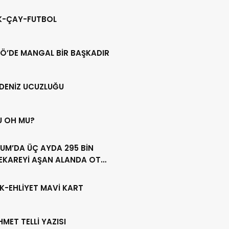
IK-ÇAY-FUTBOL
Ö’DE MANGAL BİR BAŞKADIR
DENİZ UCUZLUĞU
U OH MU?
UM’DA ÜÇ AYDA 295 BİN
EKAREYİ AŞAN ALANDA OT
LİĞİ YAPILDI
K-EHLİYET MAVİ KART
HMET TELLİ YAZISI