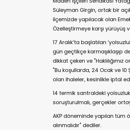
Maden İşçileri Sendikası Yata
Süleyman Girgin, ortak bir a
ilçemizde yapılacak olan Emek
Özelleştirmeye karşı yürüyüş v
17 Aralık’ta başlatılan ‘yolsu
gün geçtikçe karmaşıklaşıp dev
dikkat çeken ve "Haklılığımız or
"Bu koşullarda, 24 Ocak ve 10
olan ihaleler, kesinlikle iptal ed
14 termik santraldeki yolsuzlukl
soruşturulmalı, gerçekler ortay
AKP döneminde yapılan tüm öz
alınmalıdır" dediler.