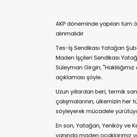
AKP döneminde yapılan tüm öz
alınmalıdır
Tes-İş Sendikası Yatağan Şube 
Maden İşçileri Sendikası Yata
Süleyman Girgin, "Haklılığımız o
açıklaması şöyle..
Uzun yıllardan beri, termik sant
çalışmalarının, ülkemizin her t
söyleyerek mücadele yürütüyo
En son, Yatağan, Yeniköy ve K
yanında maden ocaklarımız ve