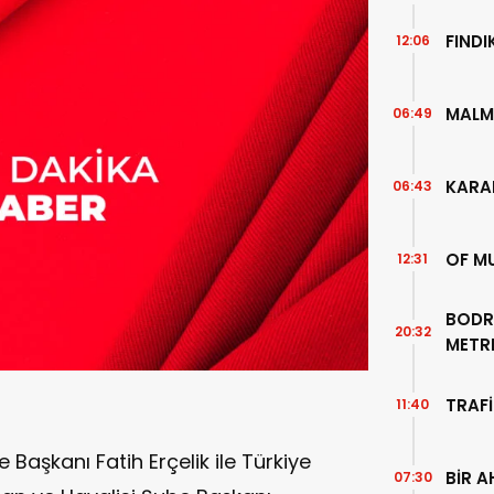
FIND
12:06
MALM
06:49
KARA
06:43
OF M
12:31
BODR
20:32
METR
TEMİZ
TRAFİ
11:40
Başkanı Fatih Erçelik ile Türkiye
BİR A
07:30