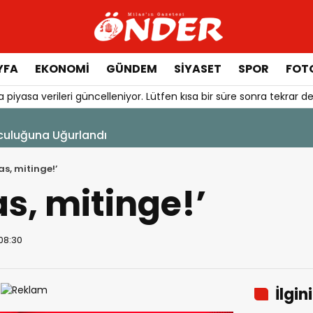
YFA
EKONOMİ
GÜNDEM
SİYASET
SPOR
FOTO
 piyasa verileri güncelleniyor. Lütfen kısa bir süre sonra tekrar de
şı Başladı
as, mitinge!’
as, mitinge!’
 08:30
İlgin