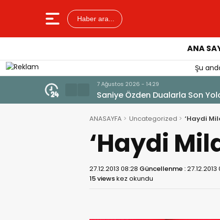
Haber ara...
ANA SA
Şu anda
7 Ağustos 2026 - 14:14
Tercih Döneminde Barınma Tela
ANASAYFA
Uncategorized
‘Haydi Mil
‘Haydi Mil
27.12.2013 08:28
Güncellenme :
27.12.2013
15 views
kez okundu