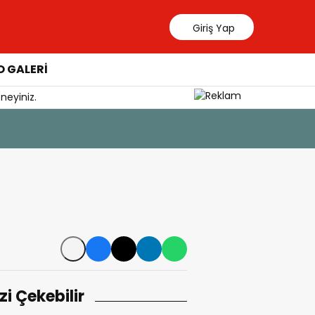
Giriş Yap
 GALERİ
neyiniz.
7 Ağustos 202
YÖKDİL G
izi Çekebilir