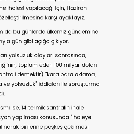
e ihalesi yapılacağı için, Haziran
özelleştirilmesine karşı ayaktayız.
am da bu günlerde ülkemiz gündemine
yla gün gibi açığa çıkıyor.
an yolsuzluk olayları sonrasında,
ğı’nın, toplam ederi 100 milyar doları
ntrali demektir) "kara para aklama,
a ve yolsuzluk" iddiaları ile soruşturma
ı.
mı ise, 14 termik santralin ihale
syon yapılması konusunda "ihaleye
alınarak birilerine peşkeş çekilmesi