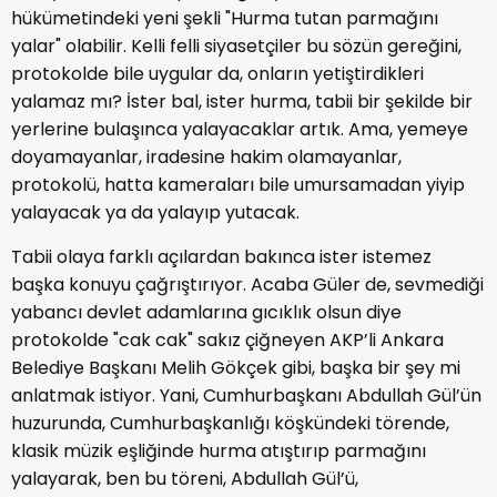
hükümetindeki yeni şekli "Hurma tutan parmağını
yalar" olabilir. Kelli felli siyasetçiler bu sözün gereğini,
protokolde bile uygular da, onların yetiştirdikleri
yalamaz mı? İster bal, ister hurma, tabii bir şekilde bir
yerlerine bulaşınca yalayacaklar artık. Ama, yemeye
doyamayanlar, iradesine hakim olamayanlar,
protokolü, hatta kameraları bile umursamadan yiyip
yalayacak ya da yalayıp yutacak.
Tabii olaya farklı açılardan bakınca ister istemez
başka konuyu çağrıştırıyor. Acaba Güler de, sevmediği
yabancı devlet adamlarına gıcıklık olsun diye
protokolde "cak cak" sakız çiğneyen AKP’li Ankara
Belediye Başkanı Melih Gökçek gibi, başka bir şey mi
anlatmak istiyor. Yani, Cumhurbaşkanı Abdullah Gül’ün
huzurunda, Cumhurbaşkanlığı köşkündeki törende,
klasik müzik eşliğinde hurma atıştırıp parmağını
yalayarak, ben bu töreni, Abdullah Gül’ü,