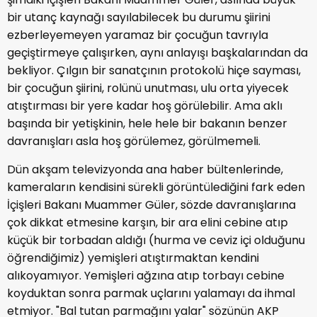
bir utanç kaynağı sayılabilecek bu durumu şiirini
ezberleyemeyen yaramaz bir çocuğun tavrıyla
geçiştirmeye çalışırken, aynı anlayışı başkalarından da
bekliyor. Çılgın bir sanatçının protokolü hiçe sayması,
bir çocuğun şiirini, rolünü unutması, ulu orta yiyecek
atıştırması bir yere kadar hoş görülebilir. Ama aklı
başında bir yetişkinin, hele hele bir bakanın benzer
davranışları asla hoş görülemez, görülmemeli.
Dün akşam televizyonda ana haber bültenlerinde,
kameraların kendisini sürekli görüntülediğini fark eden
İçişleri Bakanı Muammer Güler, sözde davranışlarına
çok dikkat etmesine karşın, bir ara elini cebine atıp
küçük bir torbadan aldığı (hurma ve ceviz içi olduğunu
öğrendiğimiz) yemişleri atıştırmaktan kendini
alıkoyamıyor. Yemişleri ağzına atıp torbayı cebine
koyduktan sonra parmak uçlarını yalamayı da ihmal
etmiyor. "Bal tutan parmağını yalar" sözünün AKP