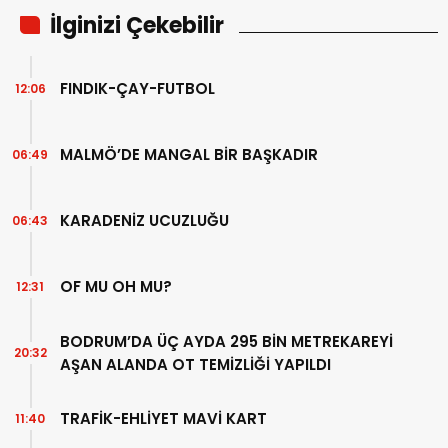
İlginizi Çekebilir
FINDIK-ÇAY-FUTBOL
12:06
MALMÖ’DE MANGAL BİR BAŞKADIR
06:49
KARADENİZ UCUZLUĞU
06:43
OF MU OH MU?
12:31
BODRUM’DA ÜÇ AYDA 295 BİN METREKAREYİ
20:32
AŞAN ALANDA OT TEMİZLİĞİ YAPILDI
TRAFİK-EHLİYET MAVİ KART
11:40