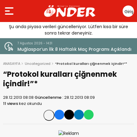
Giriş
Yap
Şu anda piyasa verileri güncelleniyor. Lütfen kısa bir süre
sonra tekrar deneyiniz.
7 Ağustos 2026 - 14:31
Muğlaspor’un İlk 8 Haftalık Maç Programı Açıklandı
ANASAYFA
Uncategorized
“Protokol kuralları çiğnenmek içindir!”*
“Protokol kuralları çiğnenmek
içindir!”*
28.12.2013 08:08
Güncellenme :
28.12.2013 08:09
11 views
kez okundu