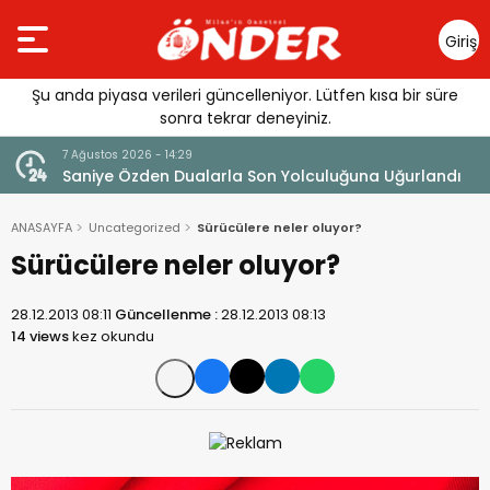
Giriş
Yap
Şu anda piyasa verileri güncelleniyor. Lütfen kısa bir süre
sonra tekrar deneyiniz.
7 Ağustos 2026 - 14:29
klandı
Saniye Özden Dualarla Son Yolculuğuna Uğurlandı
ANASAYFA
Uncategorized
Sürücülere neler oluyor?
Sürücülere neler oluyor?
28.12.2013 08:11
Güncellenme :
28.12.2013 08:13
14 views
kez okundu