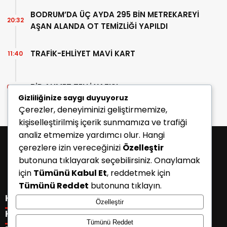
BODRUM’DA ÜÇ AYDA 295 BİN METREKAREYİ
20:32
AŞAN ALANDA OT TEMİZLİĞİ YAPILDI
TRAFİK-EHLİYET MAVİ KART
11:40
BİR AHMET TELLİ YAZISI
07:30
Gizliliğinize saygı duyuyoruz
Çerezler, deneyiminizi geliştirmemize,
kişiselleştirilmiş içerik sunmamıza ve trafiği
analiz etmemize yardımcı olur. Hangi
çerezlere izin vereceğinizi
Özelleştir
butonuna tıklayarak seçebilirsiniz. Onaylamak
için
Tümünü Kabul Et
, reddetmek için
Tümünü Reddet
butonuna tıklayın.
KATEGORİLER
Özelleştir
Menü seçimi yapın. WP-ADMIN → Görünüm → Menüler
KISAYOLLAR
Tümünü Reddet
sayfasından menü eşleştirmesi yapınız.