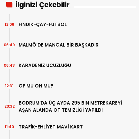
İlginizi Çekebilir
FINDIK-ÇAY-FUTBOL
12:06
MALMÖ’DE MANGAL BİR BAŞKADIR
06:49
KARADENİZ UCUZLUĞU
06:43
OF MU OH MU?
12:31
BODRUM’DA ÜÇ AYDA 295 BİN METREKAREYİ
20:32
AŞAN ALANDA OT TEMİZLİĞİ YAPILDI
TRAFİK-EHLİYET MAVİ KART
11:40