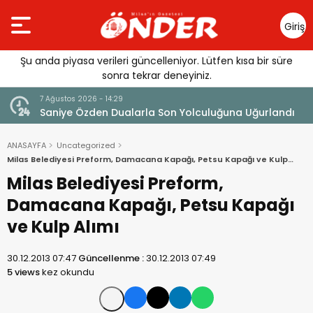
Giriş
Yap
Şu anda piyasa verileri güncelleniyor. Lütfen kısa bir süre
sonra tekrar deneyiniz.
7 Ağustos 2026 - 14:29
klandı
Saniye Özden Dualarla Son Yolculuğuna Uğurlandı
ANASAYFA
Uncategorized
Milas Belediyesi Preform, Damacana Kapağı, Petsu Kapağı ve Kulp
Alımı
Milas Belediyesi Preform,
Damacana Kapağı, Petsu Kapağı
ve Kulp Alımı
30.12.2013 07:47
Güncellenme :
30.12.2013 07:49
5 views
kez okundu