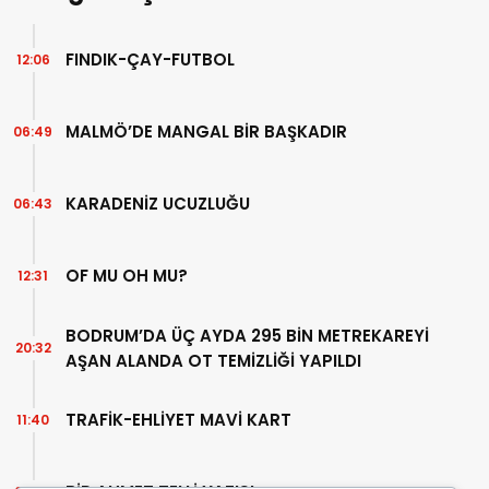
FINDIK-ÇAY-FUTBOL
12:06
MALMÖ’DE MANGAL BİR BAŞKADIR
06:49
KARADENİZ UCUZLUĞU
06:43
OF MU OH MU?
12:31
BODRUM’DA ÜÇ AYDA 295 BİN METREKAREYİ
20:32
AŞAN ALANDA OT TEMİZLİĞİ YAPILDI
TRAFİK-EHLİYET MAVİ KART
11:40