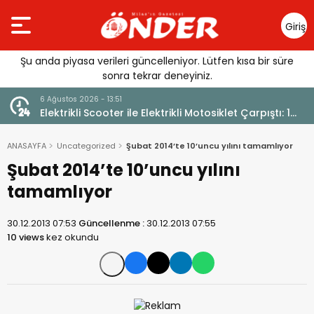
Giriş
Yap
Şu anda piyasa verileri güncelleniyor. Lütfen kısa bir süre
sonra tekrar deneyiniz.
6 Ağustos 2026 - 12:17
ı: 1
Güllük’te Alevler Büyümeden Durduruldu
ANASAYFA
Uncategorized
Şubat 2014’te 10’uncu yılını tamamlıyor
Şubat 2014’te 10’uncu yılını
tamamlıyor
30.12.2013 07:53
Güncellenme :
30.12.2013 07:55
10 views
kez okundu