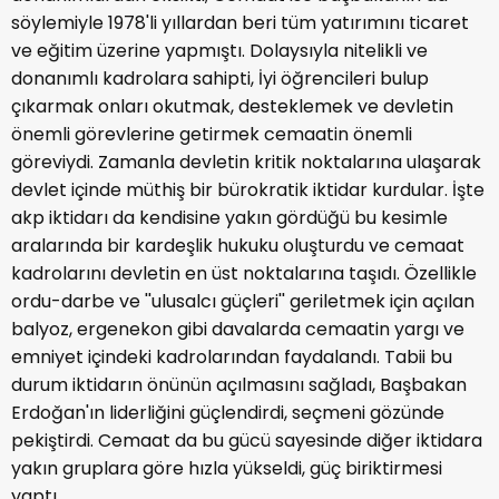
söylemiyle 1978'li yıllardan beri tüm yatırımını ticaret
ve eğitim üzerine yapmıştı. Dolaysıyla nitelikli ve
donanımlı kadrolara sahipti, İyi öğrencileri bulup
çıkarmak onları okutmak, desteklemek ve devletin
önemli görevlerine getirmek cemaatin önemli
göreviydi. Zamanla devletin kritik noktalarına ulaşarak
devlet içinde müthiş bir bürokratik iktidar kurdular. İşte
akp iktidarı da kendisine yakın gördüğü bu kesimle
aralarında bir kardeşlik hukuku oluşturdu ve cemaat
kadrolarını devletin en üst noktalarına taşıdı. Özellikle
ordu-darbe ve ''ulusalcı güçleri'' geriletmek için açılan
balyoz, ergenekon gibi davalarda cemaatin yargı ve
emniyet içindeki kadrolarından faydalandı. Tabii bu
durum iktidarın önünün açılmasını sağladı, Başbakan
Erdoğan'ın liderliğini güçlendirdi, seçmeni gözünde
pekiştirdi. Cemaat da bu gücü sayesinde diğer iktidara
yakın gruplara göre hızla yükseldi, güç biriktirmesi
yaptı.