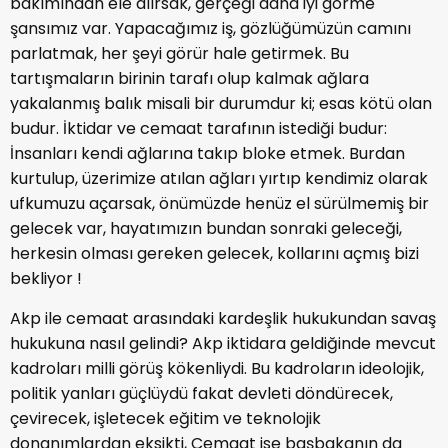
bakımından ele alırsak, gerçeği daha iyi görme
şansımız var. Yapacağımız iş, gözlüğümüzün camını
parlatmak, her şeyi görür hale getirmek. Bu
tartışmaların birinin tarafı olup kalmak ağlara
yakalanmış balık misali bir durumdur ki; esas kötü olan
budur. İktidar ve cemaat tarafının istediği budur:
İnsanları kendi ağlarına takıp bloke etmek. Burdan
kurtulup, üzerimize atılan ağları yırtıp kendimiz olarak
ufkumuzu açarsak, önümüzde henüz el sürülmemiş bir
gelecek var, hayatımızın bundan sonraki geleceği,
herkesin olması gereken gelecek, kollarını açmış bizi
bekliyor !
Akp ile cemaat arasındaki kardeşlik hukukundan savaş
hukukuna nasıl gelindi? Akp iktidara geldiğinde mevcut
kadroları milli görüş kökenliydi. Bu kadroların ideolojik,
politik yanları güçlüydü fakat devleti döndürecek,
çevirecek, işletecek eğitim ve teknolojik
donanımlardan eksikti, Cemaat ise başbakanın da