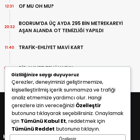
OF MU OH MU?
12:31
BODRUM’DA ÜÇ AYDA 295 BİN METREKAREYİ
20:32
AŞAN ALANDA OT TEMİZLİĞİ YAPILDI
TRAFİK-EHLİYET MAVİ KART
11:40
BİR AHMET TELLİ YAZISI
07:30
Gizliliğinize saygı duyuyoruz
Çerezler, deneyiminizi geliştirmemize,
kişiselleştirilmiş içerik sunmamıza ve trafiği
analiz etmemize yardımcı olur. Hangi
çerezlere izin vereceğinizi
Özelleştir
butonuna tıklayarak seçebilirsiniz. Onaylamak
için
Tümünü Kabul Et
, reddetmek için
Tümünü Reddet
butonuna tıklayın.
KATEGORİLER
Özelleştir