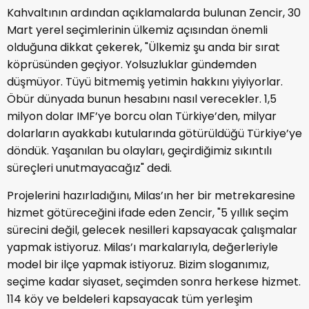
Kahvaltının ardından açıklamalarda bulunan Zencir, 30
Mart yerel seçimlerinin ülkemiz açısından önemli
olduğuna dikkat çekerek, "Ülkemiz şu anda bir sırat
köprüsünden geçiyor. Yolsuzluklar gündemden
düşmüyor. Tüyü bitmemiş yetimin hakkını yiyiyorlar.
Öbür dünyada bunun hesabını nasıl verecekler. 1,5
milyon dolar IMF’ye borcu olan Türkiye’den, milyar
dolarların ayakkabı kutularında götürüldüğü Türkiye’ye
döndük. Yaşanılan bu olayları, geçirdiğimiz sıkıntılı
süreçleri unutmayacağız" dedi.
Projelerini hazırladığını, Milas’ın her bir metrekaresine
hizmet götüreceğini ifade eden Zencir, "5 yıllık seçim
sürecini değil, gelecek nesilleri kapsayacak çalışmalar
yapmak istiyoruz. Milas’ı markalarıyla, değerleriyle
model bir ilçe yapmak istiyoruz. Bizim sloganımız,
seçime kadar siyaset, seçimden sonra herkese hizmet.
114 köy ve beldeleri kapsayacak tüm yerleşim