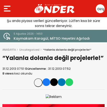
Giriş
Yap
Şu anda piyasa verileri güncelleniyor. Lütfen kısa bir süre
sonra tekrar deneyiniz.
5 Ağustos 2026 - 14:50
lı
Kaymakam Karagül, MİTSO Heyetini Ağırladı
ANASAYFA
Uncategorized
“Yalanla dolanla değil projelerle!”
“Yalanla dolanla değil projelerle!”
31.12.2013 07:51
Güncellenme :
31.12.2013 07:52
8 views
kez okundu