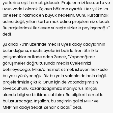
yerlerine eşit hizmet gidecek. Projelerimizi kısa, orta ve
uzun vadeli olarak üç ayrı bölüme ayırdık. Her yıl kalıcı
bir eser bırakmak en büyük hedefim. Günü kurtarmak
adına değil, yılları kurtarmak adına projelerimiz olacak.
Bu projelerimizi ilerleyen süreçte sizlerle paylaşacağız"
dedi.
Şu anda 70’in üzerinde meclis üyesi aday adaylarının
bulunduğunu, meclis üyelerini belirlerken titizlikle
çalışacaklarını ifade eden Zencir, "Yapacağımız
görüşmeler doğrultusunda meclis üyelerimizi
belirleyeceğiz. Milas’a hizmet etmek isteyen herkesle
bu yolu yürüyeceğiz. Biz bu yola yalanla dolanla değil,
projelerimizle çıktık. Onun için de vatandaşımızın
teveccühünü kazanacağımıza inanıyoruz. Birçok
alanda bilgi ve birikime sahibim. Bu bilgileri hizmetle
buluşturacağız. İnşallah, bu seçimin galibi MHP ve
MHP’nin adayı Sedat Zencir olacak" dedi.