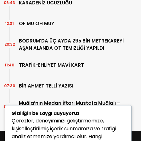
KARADENİZ UCUZLUĞU
06:43
OF MU OH MU?
12:31
BODRUM’DA ÜÇ AYDA 295 BİN METREKAREYİ
20:32
AŞAN ALANDA OT TEMİZLİĞİ YAPILDI
TRAFİK-EHLİYET MAVİ KART
11:40
BİR AHMET TELLİ YAZISI
07:30
Muğla’nın Medarı İftarı Mustafa Muğlalı –
06:45
İçinde “Milas” geçen kitaplar (40/2)
Gizliliğinize saygı duyuyoruz
Çerezler, deneyiminizi geliştirmemize,
kişiselleştirilmiş içerik sunmamıza ve trafiği
analiz etmemize yardımcı olur. Hangi