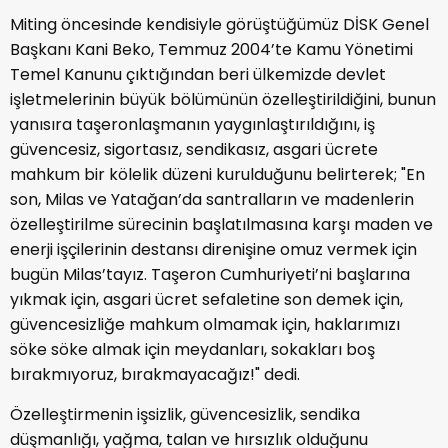
Miting öncesinde kendisiyle görüştüğümüz DİSK Genel
Başkanı Kani Beko, Temmuz 2004’te Kamu Yönetimi
Temel Kanunu çıktığından beri ülkemizde devlet
işletmelerinin büyük bölümünün özelleştirildiğini, bunun
yanısıra taşeronlaşmanın yaygınlaştırıldığını, iş
güvencesiz, sigortasız, sendikasız, asgari ücrete
mahkum bir kölelik düzeni kurulduğunu belirterek; "En
son, Milas ve Yatağan’da santralların ve madenlerin
özelleştirilme sürecinin başlatılmasına karşı maden ve
enerji işçilerinin destansı direnişine omuz vermek için
bugün Milas’tayız. Taşeron Cumhuriyeti’ni başlarına
yıkmak için, asgari ücret sefaletine son demek için,
güvencesizliğe mahkum olmamak için, haklarımızı
söke söke almak için meydanları, sokakları boş
bırakmıyoruz, bırakmayacağız!" dedi.
Özelleştirmenin işsizlik, güvencesizlik, sendika
düşmanlığı, yağma, talan ve hırsızlık olduğunu