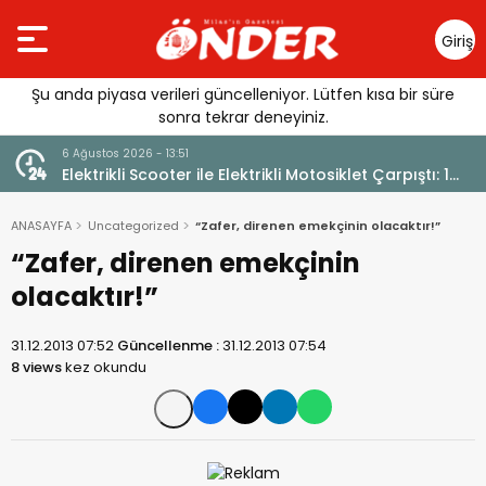
Giriş
Yap
Şu anda piyasa verileri güncelleniyor. Lütfen kısa bir süre
sonra tekrar deneyiniz.
6 Ağustos 2026 - 13:51
Elektrikli Scooter ile Elektrikli Motosiklet Çarpıştı: 1
Yaralı
ANASAYFA
Uncategorized
“Zafer, direnen emekçinin olacaktır!”
“Zafer, direnen emekçinin
olacaktır!”
31.12.2013 07:52
Güncellenme :
31.12.2013 07:54
8 views
kez okundu