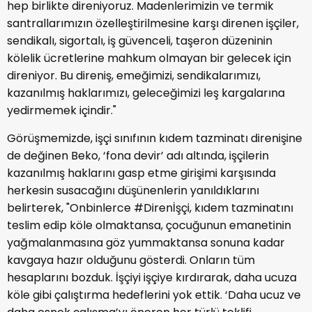
hep birlikte direniyoruz. Madenlerimizin ve termik
santrallarımızın özelleştirilmesine karşı direnen işçiler,
sendikalı, sigortalı, iş güvenceli, taşeron düzeninin
kölelik ücretlerine mahkum olmayan bir gelecek için
direniyor. Bu direniş, emeğimizi, sendikalarımızı,
kazanılmış haklarımızı, geleceğimizi leş kargalarına
yedirmemek içindir."
Görüşmemizde, işçi sınıfının kıdem tazminatı direnişine
de değinen Beko, ‘fona devir’ adı altında, işçilerin
kazanılmış haklarını gasp etme girişimi karşısında
herkesin susacağını düşünenlerin yanıldıklarını
belirterek, "Onbinlerce #Direnİşçi, kıdem tazminatını
teslim edip köle olmaktansa, çocuğunun emanetinin
yağmalanmasına göz yummaktansa sonuna kadar
kavgaya hazır olduğunu gösterdi. Onların tüm
hesaplarını bozduk. İşçiyi işçiye kırdırarak, daha ucuza
köle gibi çalıştırma hedeflerini yok ettik. ‘Daha ucuz ve