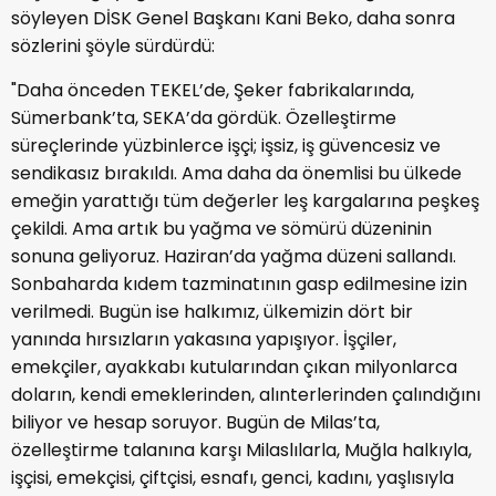
söyleyen DİSK Genel Başkanı Kani Beko, daha sonra
sözlerini şöyle sürdürdü:
"Daha önceden TEKEL’de, Şeker fabrikalarında,
Sümerbank’ta, SEKA’da gördük. Özelleştirme
süreçlerinde yüzbinlerce işçi; işsiz, iş güvencesiz ve
sendikasız bırakıldı. Ama daha da önemlisi bu ülkede
emeğin yarattığı tüm değerler leş kargalarına peşkeş
çekildi. Ama artık bu yağma ve sömürü düzeninin
sonuna geliyoruz. Haziran’da yağma düzeni sallandı.
Sonbaharda kıdem tazminatının gasp edilmesine izin
verilmedi. Bugün ise halkımız, ülkemizin dört bir
yanında hırsızların yakasına yapışıyor. İşçiler,
emekçiler, ayakkabı kutularından çıkan milyonlarca
doların, kendi emeklerinden, alınterlerinden çalındığını
biliyor ve hesap soruyor. Bugün de Milas’ta,
özelleştirme talanına karşı Milaslılarla, Muğla halkıyla,
işçisi, emekçisi, çiftçisi, esnafı, genci, kadını, yaşlısıyla