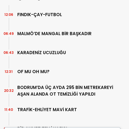
FINDIK-ÇAY-FUTBOL
12:06
MALMÖ’DE MANGAL BİR BAŞKADIR
06:49
KARADENİZ UCUZLUĞU
06:43
OF MU OH MU?
12:31
BODRUM’DA ÜÇ AYDA 295 BİN METREKAREYİ
20:32
AŞAN ALANDA OT TEMİZLİĞİ YAPILDI
TRAFİK-EHLİYET MAVİ KART
11:40
BİR AHMET TELLİ YAZISI
07:30