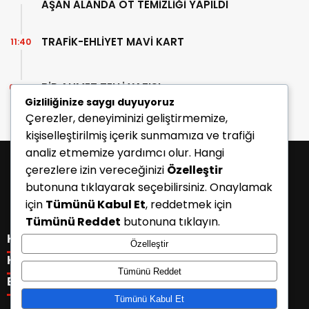
AŞAN ALANDA OT TEMİZLİĞİ YAPILDI
TRAFİK-EHLİYET MAVİ KART
11:40
BİR AHMET TELLİ YAZISI
07:30
Gizliliğinize saygı duyuyoruz
Çerezler, deneyiminizi geliştirmemize,
kişiselleştirilmiş içerik sunmamıza ve trafiği
analiz etmemize yardımcı olur. Hangi
çerezlere izin vereceğinizi
Özelleştir
butonuna tıklayarak seçebilirsiniz. Onaylamak
için
Tümünü Kabul Et
, reddetmek için
Tümünü Reddet
butonuna tıklayın.
KATEGORİLER
Özelleştir
Menü seçimi yapın. WP-ADMIN → Görünüm → Menüler
KISAYOLLAR
Tümünü Reddet
sayfasından menü eşleştirmesi yapınız.
Menü seçimi yapın. WP-ADMIN → Görünüm → Menüler
E-BÜLTEN
sayfasından menü eşleştirmesi yapınız.
Tümünü Kabul Et