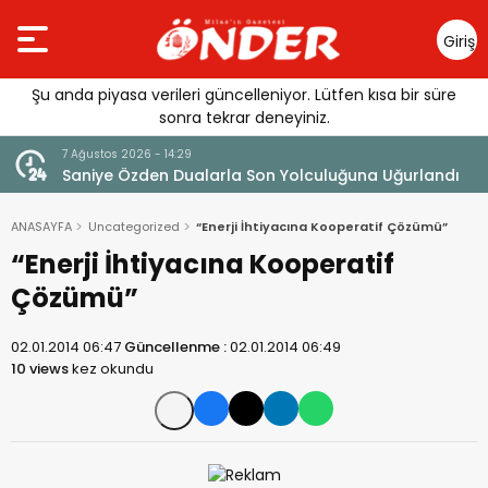
Giriş
Yap
Şu anda piyasa verileri güncelleniyor. Lütfen kısa bir süre
sonra tekrar deneyiniz.
4:29
7 Ağustos 2026 - 14:14
Dualarla Son Yolculuğuna Uğurlandı
Tercih Döneminde Bar
ANASAYFA
Uncategorized
“Enerji İhtiyacına Kooperatif Çözümü”
“Enerji İhtiyacına Kooperatif
Çözümü”
02.01.2014 06:47
Güncellenme :
02.01.2014 06:49
10 views
kez okundu