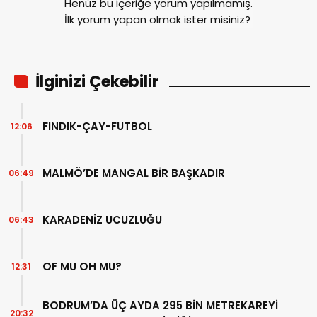
Henüz bu içeriğe yorum yapılmamış.
İlk yorum yapan olmak ister misiniz?
İlginizi Çekebilir
FINDIK-ÇAY-FUTBOL
12:06
MALMÖ’DE MANGAL BİR BAŞKADIR
06:49
KARADENİZ UCUZLUĞU
06:43
OF MU OH MU?
12:31
BODRUM’DA ÜÇ AYDA 295 BİN METREKAREYİ
20:32