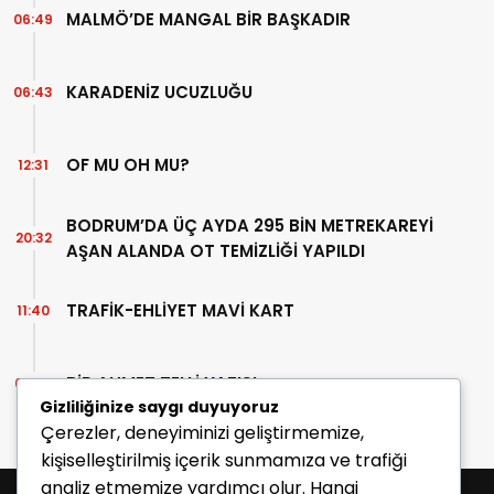
MALMÖ’DE MANGAL BİR BAŞKADIR
06:49
KARADENİZ UCUZLUĞU
06:43
OF MU OH MU?
12:31
BODRUM’DA ÜÇ AYDA 295 BİN METREKAREYİ
20:32
AŞAN ALANDA OT TEMİZLİĞİ YAPILDI
TRAFİK-EHLİYET MAVİ KART
11:40
BİR AHMET TELLİ YAZISI
07:30
Gizliliğinize saygı duyuyoruz
Çerezler, deneyiminizi geliştirmemize,
kişiselleştirilmiş içerik sunmamıza ve trafiği
analiz etmemize yardımcı olur. Hangi