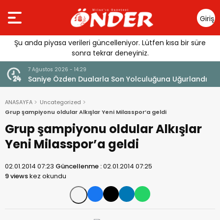
Giriş
Yap
Şu anda piyasa verileri güncelleniyor. Lütfen kısa bir süre
sonra tekrar deneyiniz.
7 Ağustos 2026 - 14:29
klandı
Saniye Özden Dualarla Son Yolculuğuna Uğurlandı
ANASAYFA
Uncategorized
Grup şampiyonu oldular Alkışlar Yeni Milasspor’a geldi
Grup şampiyonu oldular Alkışlar
Yeni Milasspor’a geldi
02.01.2014 07:23
Güncellenme :
02.01.2014 07:25
9 views
kez okundu