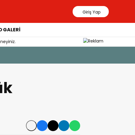
Giriş Yap
 GALERİ
neyiniz.
7 Ağustos 20
YÜKSEL Ö
ük