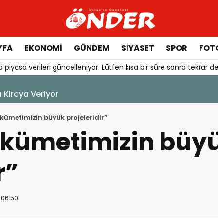
YFA
EKONOMİ
GÜNDEM
SİYASET
SPOR
FOTO
 piyasa verileri güncelleniyor. Lütfen kısa bir süre sonra tekrar de
r Durduruldu
kümetimizin büyük projeleridir”
ükümetimizin büy
r”
 06:50