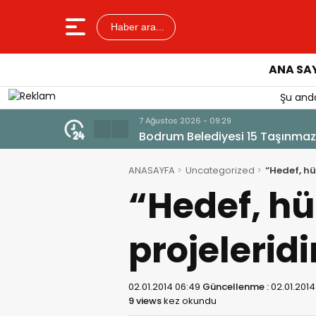
Haber ara...
ANA SA
Şu anda
7 Ağustos 2026 - 09:23
Kazıdan Mezar Çıktı, Çalışmala
ANASAYFA
Uncategorized
“Hedef, hü
“Hedef, h
projeleridi
02.01.2014 06:49
Güncellenme :
02.01.2014
9 views
kez okundu