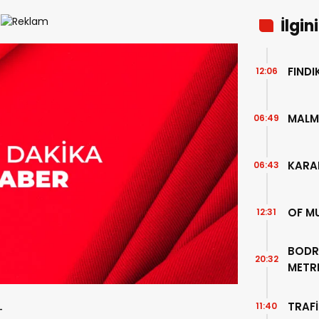
İlgin
FIND
12:06
MALM
06:49
KARA
06:43
OF M
12:31
BODR
20:32
METR
TEMİZ
TRAFİ
11:40
-