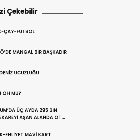
izi Çekebilir
IK-ÇAY-FUTBOL
Ö’DE MANGAL BİR BAŞKADIR
DENİZ UCUZLUĞU
U OH MU?
UM’DA ÜÇ AYDA 295 BİN
EKAREYİ AŞAN ALANDA OT
LİĞİ YAPILDI
K-EHLİYET MAVİ KART