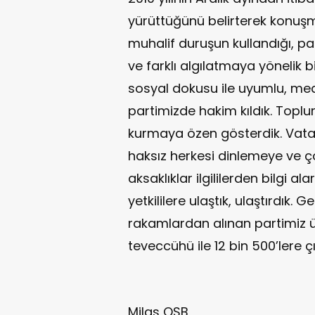
yürüttüğünü belirterek konuşm
muhalif duruşun kullandığı, p
ve farklı algılatmaya yönelik 
sosyal dokusu ile uyumlu, med
partimizde hakim kıldık. Toplumu
kurmaya özen gösterdik. Vatan
haksız herkesi dinlemeye ve ç
aksaklıklar ilgililerden bilgi a
yetkililere ulaştık, ulaştırdık.
rakamlardan alınan partimiz ü
teveccühü ile 12 bin 500’lere çı
Milas OSB