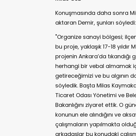
Konuşmasında daha sonra Milas 
aktaran Demir, şunları söyledi:
"Organize sanayi bölgesi; ilç
bu proje, yaklaşık 17-18 yıldı
projenin Ankara’da tıkandığı gi
herhangi bir vebal almamak iç
getireceğimizi ve bu algının d
söyledik. Başta Milas Kaymak
Ticaret Odası Yönetimi ve Beled
Bakanlığını ziyaret ettik. O g
konunun ele alındığını ve aksaya
çalışmaların yapılmakta olduğ
arkadaşlar bu konudaki çalı