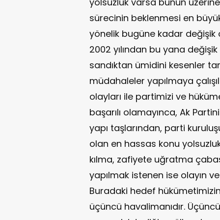
yolsuzluk varsa bunun üzerine
sürecinin beklenmesi en büyük d
yönelik bugüne kadar değişik o
2002 yılından bu yana değişik 
sandıktan ümidini kesenler tar
müdahaleler yapılmaya çalışı
olayları ile partimizi ve hükü
başarılı olamayınca, Ak Parti
yapı taşlarından, parti kuruluş
olan en hassas konu yolsuzlu
kılma, zafiyete uğratma çabası 
yapılmak istenen ise olayın v
Buradaki hedef hükümetimizin 
üçüncü havalimanıdır. Üçüncü