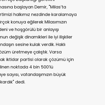
asına başlayan Demir, "Milas’ta
artimizi halkımız nezdinde karalamaya
birçok konuya eğilerek Milasımızın
eni ve hoşgörülü bir anlayışı
n değişik dinamikleri ile iyi ilişkiler
daşın sesine kulak verdik. Haklı
özüm üretmeye çalıştık. Varsa
larak iktidar partisi olarak çözümü için
 Gelinen noktada 4 bin 500’lü
ye sayısı, vatandaşımızın büyük
kardık" dedi.