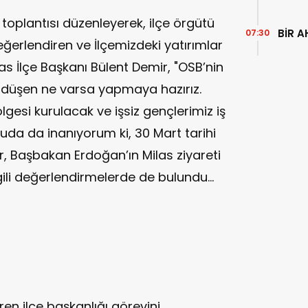
 toplantısı düzenleyerek, ilçe örgütü
BİR A
07:30
değerlendiren ve İlçemizdeki yatırımlar
as İlçe Başkanı Bülent Demir, "OSB’nin
 düşen ne varsa yapmaya hazırız.
gesi kurulacak ve işsiz gençlerimiz iş
uda da inanıyorum ki, 30 Mart tarihi
ir, Başbakan Erdoğan’ın Milas ziyareti
gili değerlendirmelerde de bulundu…
aren ilçe başkanlığı görevini