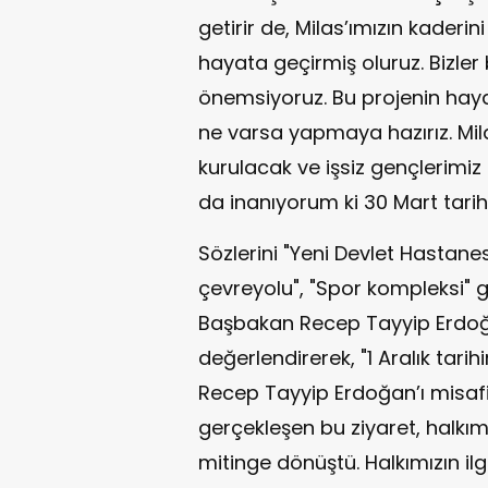
getirir de, Milas’ımızın kaderin
hayata geçirmiş oluruz. Bizler
önemsiyoruz. Bu projenin haya
ne varsa yapmaya hazırız. Mil
kurulacak ve işsiz gençlerimiz
da inanıyorum ki 30 Mart tarihi 
Sözlerini "Yeni Devlet Hastanes
çevreyolu", "Spor kompleksi" g
Başbakan Recep Tayyip Erdoğan
değerlendirerek, "1 Aralık tar
Recep Tayyip Erdoğan’ı misafir e
gerçekleşen bu ziyaret, halkım
mitinge dönüştü. Halkımızın ilgi