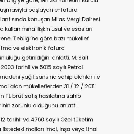
n bilgiye göre, MİTSO Yönetim Kurulu
konuşmasıyla başlayan e-fatura
lantısında konuşan Milas Vergi Dairesi
 kullanımına ilişkin usul ve esasları
enel Tebliği’ne göre bazı mükellef
tutma ve elektronik fatura
luğu getirildiğini anlattı. M. Sait
003 tarihli ve 5015 sayılı Petrol
adeni yağ lisansına sahip olanlar ile
al alan mükelleflerden 31 / 12 / 2011
on TL brüt satış hasılatına sahip
inin zorunlu olduğunu anlattı.
12 tarihli ve 4760 sayılı Özel tüketim
ı listedeki malları imal, inşa veya ithal