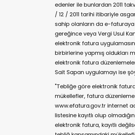
edenler ile bunlardan 2011 tak
/ 12 / 2011 tarihi itibariyle asg
sahip olanların da e-faturaya 
gereğince veya Vergi Usul Ka
elektronik fatura uygulamasın
birbirlerine yapmış oldukları m
elektronik fatura düzenlemeler
Sait Sapan uygulamayı ise şöyl
"Tebliğe göre elektronik fat
mükellefler, fatura düzenle
www.efatura.gov.tr internet adr
listesine kayıtlı olup olmadığını
elektronik fatura, kayıtlı deği
tebliğ kapsamındaki mükellef