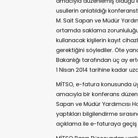
amacıyla düzenlemiş olduğu e-
usullerin anlatıldığı konferan
M. Sait Sapan ve Müdür Yardımc
ortamda saklama zorunluluğu
kullanacak kişilerin kayıt ciha
gerektiğini söylediler. Öte ya
Bakanlığı tarafından üç ay ert
1 Nisan 2014 tarihine kadar uza
MİTSO, e-fatura konusunda üyele
amacıyla bir konferans düzenle
Sapan ve Müdür Yardımcısı Ha
yaptıkları bilgilendirme sıras
açıklama ile e-faturaya geçiş 