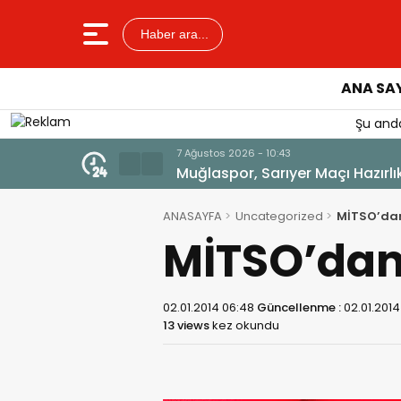
Haber ara...
ANA SA
Şu anda
7 Ağustos 2026 - 10:41
Enes Koç Bodrum FK’da
ANASAYFA
Uncategorized
MİTSO’dan
MİTSO’dan
02.01.2014 06:48
Güncellenme :
02.01.2014
13 views
kez okundu