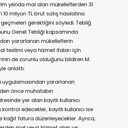
vim yılında mal alan mükelleflerden 31
ari 10 milyon TL brüt satış hasılatına
geçmeleri gerektiğini söyledi. Tebliğ
nunu Genel Tebliği kapsamında
dan yararlanan mükelleflerin
al teslimi veya hizmet ifaları için
inin de zorunlu olduğunu bildiren M.
e anlattı:
ura uygulamasından yararlanan
meden önce muhatabın
esinde yer alan kayıtlı kullanıcı
 kontrol edecekler, kayıtlı kullanıcı ise
lse kağıt fatura düzenleyecekler. Ayrıca,
lerden mal veya hizmet alan ve