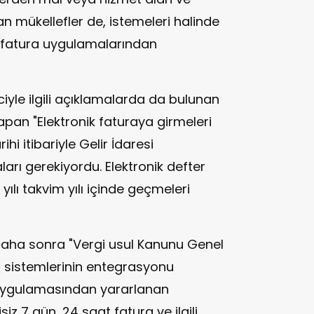
an mükellefler de, istemeleri halinde
ik fatura uygulamalarından
ciyle ilgili açıklamalarda da bulunan
apan "Elektronik faturaya girmeleri
ihi itibariyle Gelir İdaresi
arı gerekiyordu. Elektronik defter
ılı takvim yılı içinde geçmeleri
daha sonra "Vergi usul Kanunu Genel
m sistemlerinin entegrasyonu
 uygulamasından yararlanan
siz 7 gün, 24 saat fatura ve ilgili