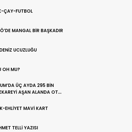
IK-ÇAY-FUTBOL
Ö’DE MANGAL BİR BAŞKADIR
DENİZ UCUZLUĞU
U OH MU?
UM’DA ÜÇ AYDA 295 BİN
EKAREYİ AŞAN ALANDA OT
LİĞİ YAPILDI
K-EHLİYET MAVİ KART
HMET TELLİ YAZISI