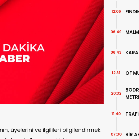
FIND
12:06
MALM
06:49
KARA
06:43
OF M
12:31
BODR
20:32
METR
TEMİZ
TRAFİ
11:40
n, üyelerini ve ilgilileri bilgilendirmek
BİR A
07:30