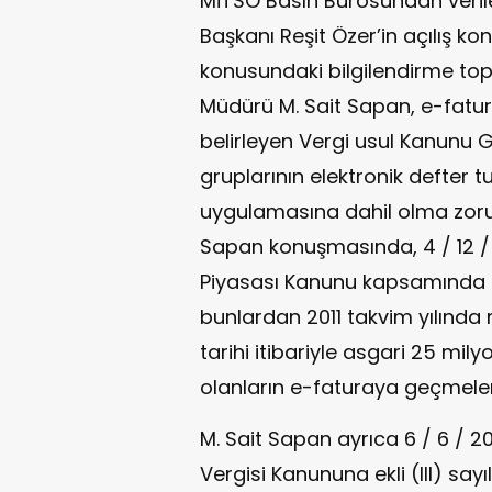
MİTSO Basın Bürosundan verile
Başkanı Reşit Özer’in açılış 
konusundaki bilgilendirme top
Müdürü M. Sait Sapan, e-fatura
belirleyen Vergi usul Kanunu G
gruplarının elektronik defter 
uygulamasına dahil olma zorunlu
Sapan konuşmasında, 4 / 12 / 2
Piyasası Kanunu kapsamında m
bunlardan 2011 takvim yılında m
tarihi itibariyle asgari 25 mily
olanların e-faturaya geçmeler
M. Sait Sapan ayrıca 6 / 6 / 20
Vergisi Kanununa ekli (III) sayıl