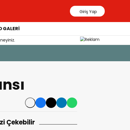
Giriş Yap
 GALERİ
neyiniz.
7 Ağustos 202
Bodrum FK
ansı
izi Çekebilir