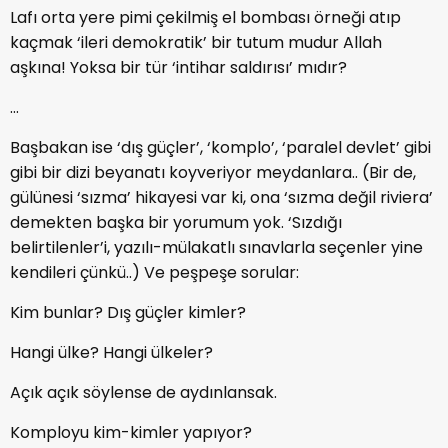
Lafı orta yere pimi çekilmiş el bombası örneği atıp
kaçmak ‘ileri demokratik’ bir tutum mudur Allah
aşkına! Yoksa bir tür ‘intihar saldırısı’ mıdır?
…
Başbakan ise ‘dış güçler’, ‘komplo’, ‘paralel devlet’ gibi
gibi bir dizi beyanatı koyveriyor meydanlara.. (Bir de,
gülünesi ‘sızma’ hikayesi var ki, ona ‘sızma değil riviera’
demekten başka bir yorumum yok. ‘Sızdığı
belirtilenler’i, yazılı-mülakatlı sınavlarla seçenler yine
kendileri çünkü..) Ve peşpeşe sorular:
Kim bunlar? Dış güçler kimler?
Hangi ülke? Hangi ülkeler?
Açık açık söylense de aydınlansak.
Komployu kim-kimler yapıyor?