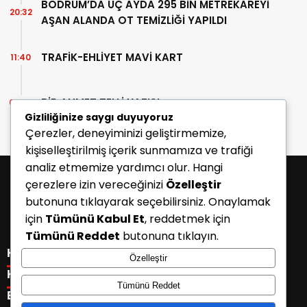
BODRUM’DA ÜÇ AYDA 295 BİN METREKAREYİ
20:32
AŞAN ALANDA OT TEMİZLİĞİ YAPILDI
TRAFİK-EHLİYET MAVİ KART
11:40
BİR AHMET TELLİ YAZISI
07:30
Gizliliğinize saygı duyuyoruz
Çerezler, deneyiminizi geliştirmemize,
kişiselleştirilmiş içerik sunmamıza ve trafiği
analiz etmemize yardımcı olur. Hangi
çerezlere izin vereceğinizi
Özelleştir
butonuna tıklayarak seçebilirsiniz. Onaylamak
için
Tümünü Kabul Et
, reddetmek için
Tümünü Reddet
butonuna tıklayın.
KATEGORİLER
Özelleştir
Menü seçimi yapın. WP-ADMIN → Görünüm → Menüler
KISAYOLLAR
Tümünü Reddet
sayfasından menü eşleştirmesi yapınız.
Menü seçimi yapın. WP-ADMIN → Görünüm → Menüler
E-BÜLTEN