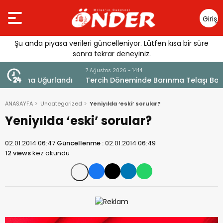
Giriş
Yap
Şu anda piyasa verileri güncelleniyor. Lütfen kısa bir süre
sonra tekrar deneyiniz.
7 Ağustos 2026 - 14:14
andı
Tercih Döneminde Barınma Telaşı Başladı
ANASAYFA
Uncategorized
Yeniyılda ‘eski’ sorular?
Yeniyılda ‘eski’ sorular?
02.01.2014 06:47
Güncellenme :
02.01.2014 06:49
12 views
kez okundu