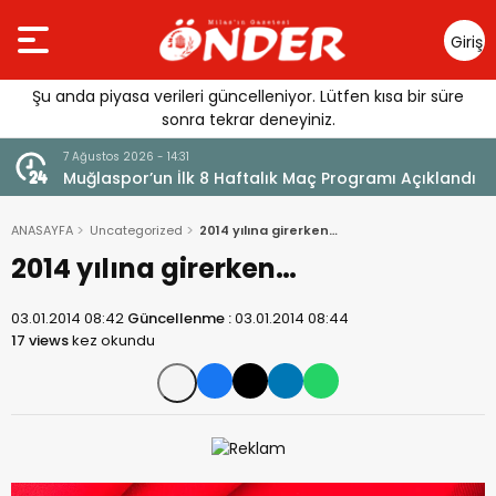
Giriş
Yap
Şu anda piyasa verileri güncelleniyor. Lütfen kısa bir süre
sonra tekrar deneyiniz.
7 Ağustos 2026 - 14:31
Muğlaspor’un İlk 8 Haftalık Maç Programı Açıklandı
ANASAYFA
Uncategorized
2014 yılına girerken…
2014 yılına girerken…
03.01.2014 08:42
Güncellenme :
03.01.2014 08:44
17 views
kez okundu