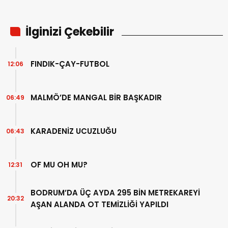
İlginizi Çekebilir
FINDIK-ÇAY-FUTBOL
12:06
MALMÖ’DE MANGAL BİR BAŞKADIR
06:49
KARADENİZ UCUZLUĞU
06:43
OF MU OH MU?
12:31
BODRUM’DA ÜÇ AYDA 295 BİN METREKAREYİ
20:32
AŞAN ALANDA OT TEMİZLİĞİ YAPILDI