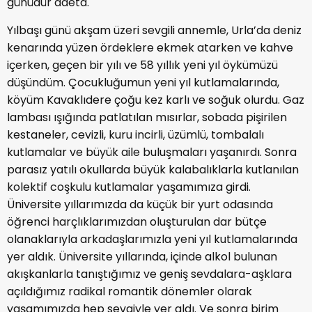
günüdür adeta.
Yılbaşı günü akşam üzeri sevgili annemle, Urla’da deniz
kenarında yüzen ördeklere ekmek atarken ve kahve
içerken, geçen bir yılı ve 58 yıllık yeni yıl öykümüzü
düşündüm. Çocukluğumun yeni yıl kutlamalarında,
köyüm Kavaklıdere çoğu kez karlı ve soğuk olurdu. Gaz
lambası ışığında patlatılan mısırlar, sobada pişirilen
kestaneler, cevizli, kuru incirli, üzümlü, tombalalı
kutlamalar ve büyük aile buluşmaları yaşanırdı. Sonra
parasız yatılı okullarda büyük kalabalıklarla kutlanılan
kolektif coşkulu kutlamalar yaşamımıza girdi.
Üniversite yıllarımızda da küçük bir yurt odasında
öğrenci harçlıklarımızdan oluşturulan dar bütçe
olanaklarıyla arkadaşlarımızla yeni yıl kutlamalarında
yer aldık. Üniversite yıllarında, içinde alkol bulunan
akışkanlarla tanıştığımız ve geniş sevdalara-aşklara
açıldığımız radikal romantik dönemler olarak
yaşamımızda hep sevgiyle yer aldı. Ve sonra birim