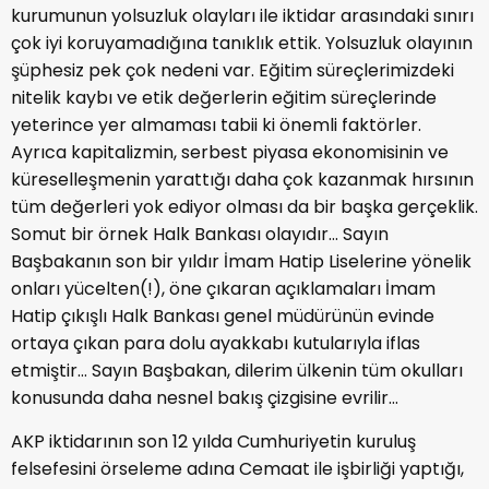
kurumunun yolsuzluk olayları ile iktidar arasındaki sınırı
çok iyi koruyamadığına tanıklık ettik. Yolsuzluk olayının
şüphesiz pek çok nedeni var. Eğitim süreçlerimizdeki
nitelik kaybı ve etik değerlerin eğitim süreçlerinde
yeterince yer almaması tabii ki önemli faktörler.
Ayrıca kapitalizmin, serbest piyasa ekonomisinin ve
küreselleşmenin yarattığı daha çok kazanmak hırsının
tüm değerleri yok ediyor olması da bir başka gerçeklik.
Somut bir örnek Halk Bankası olayıdır… Sayın
Başbakanın son bir yıldır İmam Hatip Liselerine yönelik
onları yücelten(!), öne çıkaran açıklamaları İmam
Hatip çıkışlı Halk Bankası genel müdürünün evinde
ortaya çıkan para dolu ayakkabı kutularıyla iflas
etmiştir… Sayın Başbakan, dilerim ülkenin tüm okulları
konusunda daha nesnel bakış çizgisine evrilir…
AKP iktidarının son 12 yılda Cumhuriyetin kuruluş
felsefesini örseleme adına Cemaat ile işbirliği yaptığı,