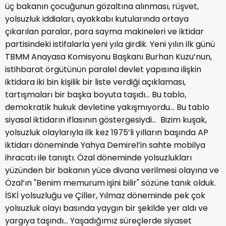
üç bakanın çocuğunun gözaltına alınması, rüşvet,
yolsuzluk iddiaları, ayakkabı kutularında ortaya
çıkarılan paralar, para sayma makineleri ve iktidar
partisindeki istifalarla yeni yıla girdik. Yeni yılın ilk günü
TBMM Anayasa Komisyonu Başkanı Burhan Kuzu’nun,
istihbarat örgütünün paralel devlet yapısına ilişkin
iktidara iki bin kişilik bir liste verdiği açıklaması,
tartışmaları bir başka boyuta taşıdı… Bu tablo,
demokratik hukuk devletine yakışmıyordu… Bu tablo
siyasal iktidarın iflasının göstergesiydi… Bizim kuşak,
yolsuzluk olaylarıyla ilk kez 1975’li yılların başında AP
iktidarı döneminde Yahya Demirel’in sahte mobilya
ihracatı ile tanıştı. Özal döneminde yolsuzlukları
yüzünden bir bakanın yüce divana verilmesi olayına ve
Özal’ın "Benim memurum işini bilir" sözüne tanık olduk.
İSKİ yolsuzluğu ve Çiller, Yılmaz döneminde pek çok
yolsuzluk olayı basında yaygın bir şekilde yer aldı ve
yargıya taşındı… Yaşadığımız süreçlerde siyaset