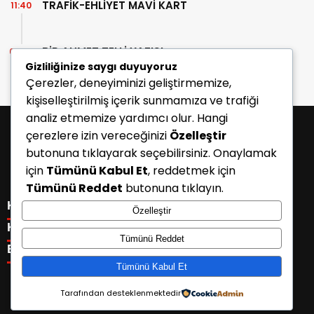
TRAFİK-EHLİYET MAVİ KART
11:40
BİR AHMET TELLİ YAZISI
07:30
Gizliliğinize saygı duyuyoruz
Çerezler, deneyiminizi geliştirmemize,
kişiselleştirilmiş içerik sunmamıza ve trafiği
analiz etmemize yardımcı olur. Hangi
çerezlere izin vereceğinizi
Özelleştir
butonuna tıklayarak seçebilirsiniz. Onaylamak
için
Tümünü Kabul Et
, reddetmek için
Tümünü Reddet
butonuna tıklayın.
KATEGORİLER
Özelleştir
Menü seçimi yapın. WP-ADMIN → Görünüm → Menüler
KISAYOLLAR
Tümünü Reddet
sayfasından menü eşleştirmesi yapınız.
Menü seçimi yapın. WP-ADMIN → Görünüm → Menüler
E-BÜLTEN
sayfasından menü eşleştirmesi yapınız.
Tümünü Kabul Et
Tarafından desteklenmektedir