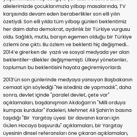
ailelerimizde çocuklarımızla yılbaşı masalarında, TV
karşısında devam eden beraberlikler son elli yılın
özetiydi. Son elli yılda tüm yılbaşı günleri beklentimiz
her daim daha demokrat, aydınlık bir Türkiye vurgusu
oldu. Sağlıklı, mutlu, barışın egemen olduğu bir Türkiye
özlemi öne çıktı. Bu özlem ve beklenti hiç değişmedi…
2014’e girerken de yazılı ve sosyal medyada yer alan
beklentiler-dilekler değişmemişti. Ülkeyi yönetenler,
toplumun bu beklentisini hayata geçiremiyorlardı.
2013’ün son günlerinde medyaya yansıyan Başbakanın
cemaat için söylediği "Ne istediniz de yapmadık", daha
sonra, devlet içinde "paralel devlet, çete var"
açıklamaları, başdanışman Akdoğan’ın "Milli orduya
kumpas kurdular" ifadeleri, Mehmet Ali Şahin’in basına
taşıdığı "Bir Yargıtay üyesi bir davanın kararı için
Gülen Hocaya başvurdu" açıklamaları, bir Yargıtay
üyesinin dinsel referansları öne çıkaran açıklamaları,