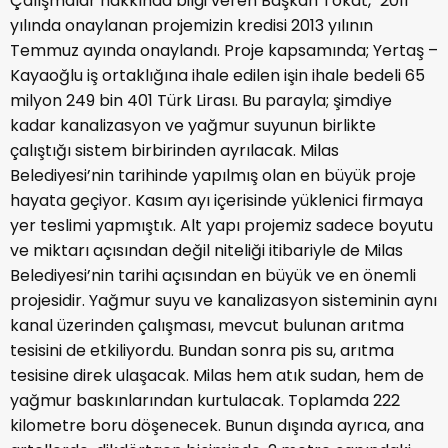
Çalışmalar hakkında bilgi veren Başkan Tokat, "2011
yılında onaylanan projemizin kredisi 2013 yılının
Temmuz ayında onaylandı. Proje kapsamında; Yertaş –
Kayaoğlu iş ortaklığına ihale edilen işin ihale bedeli 65
milyon 249 bin 401 Türk Lirası. Bu parayla; şimdiye
kadar kanalizasyon ve yağmur suyunun birlikte
çalıştığı sistem birbirinden ayrılacak. Milas
Belediyesi’nin tarihinde yapılmış olan en büyük proje
hayata geçiyor. Kasım ayı içerisinde yüklenici firmaya
yer teslimi yapmıştık. Alt yapı projemiz sadece boyutu
ve miktarı açısından değil niteliği itibariyle de Milas
Belediyesi’nin tarihi açısından en büyük ve en önemli
projesidir. Yağmur suyu ve kanalizasyon sisteminin aynı
kanal üzerinden çalışması, mevcut bulunan arıtma
tesisini de etkiliyordu. Bundan sonra pis su, arıtma
tesisine direk ulaşacak. Milas hem atık sudan, hem de
yağmur baskınlarından kurtulacak. Toplamda 222
kilometre boru döşenecek. Bunun dışında ayrıca, ana