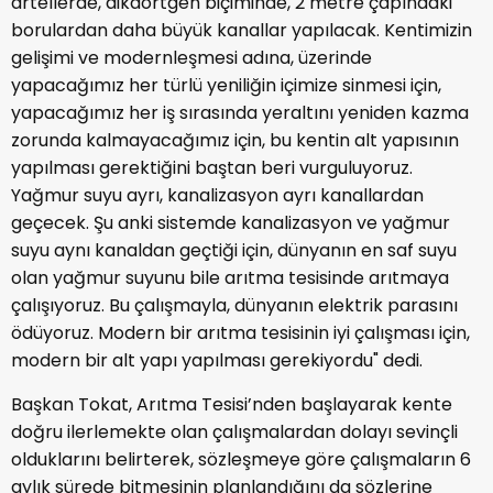
artellerde, dikdörtgen biçiminde, 2 metre çapındaki
borulardan daha büyük kanallar yapılacak. Kentimizin
gelişimi ve modernleşmesi adına, üzerinde
yapacağımız her türlü yeniliğin içimize sinmesi için,
yapacağımız her iş sırasında yeraltını yeniden kazma
zorunda kalmayacağımız için, bu kentin alt yapısının
yapılması gerektiğini baştan beri vurguluyoruz.
Yağmur suyu ayrı, kanalizasyon ayrı kanallardan
geçecek. Şu anki sistemde kanalizasyon ve yağmur
suyu aynı kanaldan geçtiği için, dünyanın en saf suyu
olan yağmur suyunu bile arıtma tesisinde arıtmaya
çalışıyoruz. Bu çalışmayla, dünyanın elektrik parasını
ödüyoruz. Modern bir arıtma tesisinin iyi çalışması için,
modern bir alt yapı yapılması gerekiyordu" dedi.
Başkan Tokat, Arıtma Tesisi’nden başlayarak kente
doğru ilerlemekte olan çalışmalardan dolayı sevinçli
olduklarını belirterek, sözleşmeye göre çalışmaların 6
aylık sürede bitmesinin planlandığını da sözlerine