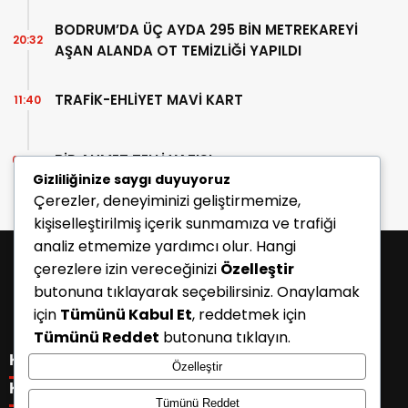
BODRUM’DA ÜÇ AYDA 295 BİN METREKAREYİ
20:32
AŞAN ALANDA OT TEMİZLİĞİ YAPILDI
TRAFİK-EHLİYET MAVİ KART
11:40
BİR AHMET TELLİ YAZISI
07:30
Gizliliğinize saygı duyuyoruz
Çerezler, deneyiminizi geliştirmemize,
kişiselleştirilmiş içerik sunmamıza ve trafiği
analiz etmemize yardımcı olur. Hangi
çerezlere izin vereceğinizi
Özelleştir
butonuna tıklayarak seçebilirsiniz. Onaylamak
için
Tümünü Kabul Et
, reddetmek için
Tümünü Reddet
butonuna tıklayın.
KATEGORİLER
Özelleştir
Menü seçimi yapın. WP-ADMIN → Görünüm → Menüler
KISAYOLLAR
Tümünü Reddet
sayfasından menü eşleştirmesi yapınız.