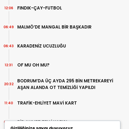
FINDIK-ÇAY-FUTBOL
12:06
MALMÖ’DE MANGAL BİR BAŞKADIR
06:49
KARADENİZ UCUZLUĞU
06:43
OF MU OH MU?
12:31
BODRUM’DA ÜÇ AYDA 295 BİN METREKAREYİ
20:32
AŞAN ALANDA OT TEMİZLİĞİ YAPILDI
TRAFİK-EHLİYET MAVİ KART
11:40
BİR AHMET TELLİ YAZISI
07:30
Gizliliğinize saygı duyuyoruz