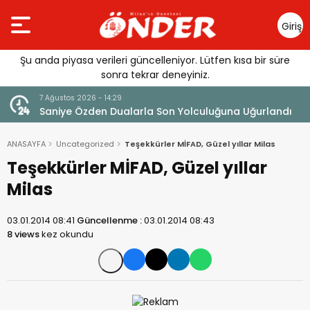
Giriş
Yap
Şu anda piyasa verileri güncelleniyor. Lütfen kısa bir süre
sonra tekrar deneyiniz.
7 Ağustos 2026 - 14:14
rlandı
Tercih Döneminde Barınma Telaşı Başladı
ANASAYFA
Uncategorized
Teşekkürler MİFAD, Güzel yıllar Milas
Teşekkürler MİFAD, Güzel yıllar
Milas
03.01.2014 08:41
Güncellenme :
03.01.2014 08:43
8 views
kez okundu