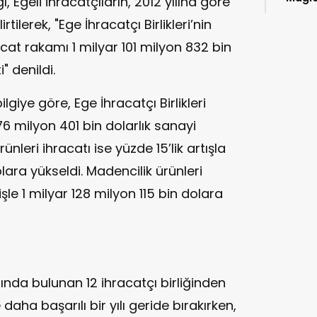
ı, Egeli ihracatçıların, 2012 yılına göre
kitap
rtilerek, "Ege İhracatçı Birlikleri’nin
acat rakamı 1 milyar 101 milyon 832 bin
" denildi.
lgiye göre, Ege İhracatçı Birlikleri
776 milyon 401 bin dolarlık sanayi
ünleri ihracatı ise yüzde 15’lik artışla
lara yükseldi. Madencilik ürünleri
işle 1 milyar 128 milyon 115 bin dolara
altında bulunan 12 ihracatçı birliğinden
e daha başarılı bir yılı geride bırakırken,