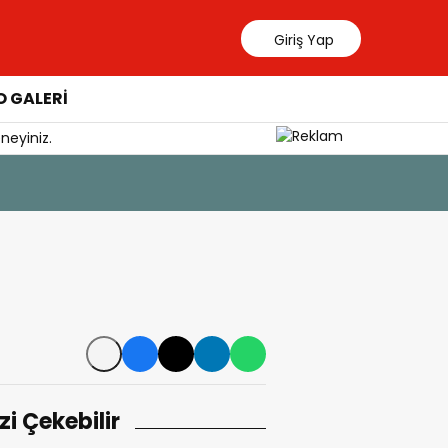
Giriş Yap
 GALERİ
neyiniz.
6 Ağustos 20
CHP Muğla
izi Çekebilir