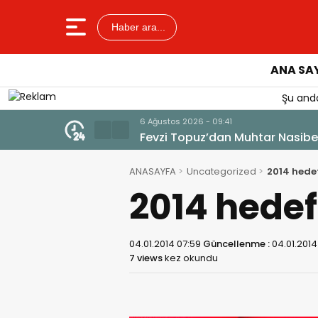
Haber ara...
ANA SA
Şu anda
6 Ağustos 2026 - 07:37
Milas’ta Park ve Yeşil Alanlar
ANASAYFA
Uncategorized
2014 hedef
2014 hedef
04.01.2014 07:59
Güncellenme :
04.01.2014
7 views
kez okundu