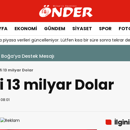
YFA
EKONOMİ
GÜNDEM
SİYASET
SPOR
FOTO
 piyasa verileri güncelleniyor. Lütfen kısa bir süre sonra tekrar de
da Bakım Çalışması
i 13 milyar Dolar
i 13 milyar Dolar
 08:01
İlgin