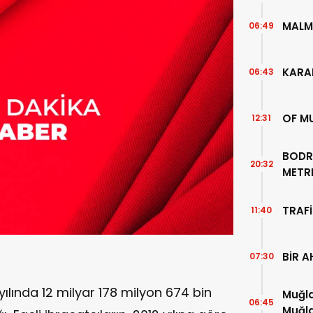
MALM
06:49
KARA
06:43
OF M
12:31
BODR
20:32
METR
TEMİZ
TRAFİ
11:40
BİR A
07:30
3 yılında 12 milyar 178 milyon 674 bin
Muğla
06:45
Muğla