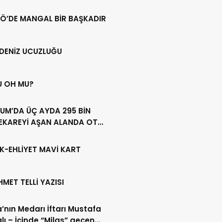
Ö’DE MANGAL BİR BAŞKADIR
DENİZ UCUZLUĞU
U OH MU?
UM’DA ÜÇ AYDA 295 BİN
EKAREYİ AŞAN ALANDA OT
LİĞİ YAPILDI
K-EHLİYET MAVİ KART
HMET TELLİ YAZISI
’nın Medarı İftarı Mustafa
lı – İçinde “Milas” geçen