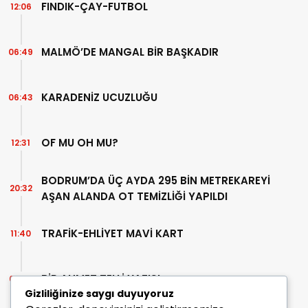
FINDIK-ÇAY-FUTBOL
12:06
MALMÖ’DE MANGAL BİR BAŞKADIR
06:49
KARADENİZ UCUZLUĞU
06:43
OF MU OH MU?
12:31
BODRUM’DA ÜÇ AYDA 295 BİN METREKAREYİ
20:32
AŞAN ALANDA OT TEMİZLİĞİ YAPILDI
TRAFİK-EHLİYET MAVİ KART
11:40
BİR AHMET TELLİ YAZISI
07:30
Gizliliğinize saygı duyuyoruz