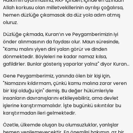
Halkımın uyanmasına, AKP içinden, içinde en azından
Allah korkusu olan milletvekillerinin ayrılışı çoğalırsa,
hemen düzlüğe çıkamasak da düz yola adım atmış
oluruz.
Düzlüğe çıkmada, Kuran’ın ve Peygamberimizin iyi
önder alınmasının da faydası olur. Maun süresinde,
"Kamu malını yiyen dini yalan görür ve dinden
dönmektedir. Böyleleri ne kadar namaz kılsa,
gafildirler. Bunlar gösteriş yaparlar yalnız" diyor Kuran…
Gene Peygamberimiz, yanında ölen bir kişi için,
"Namazını kıldırmam, çünkü kamu malına zarar veren
bir kişi olduğu için" demiş. Bu değer hükümleriyle
insanların davranışlarını etkileyebiliriz, ama devlet
işlerine karıştırmamalıdır. İşte bugünkü sıkıntılar bu
karıştırmadan ileri gelmektedir.
Özetle, ülkemde oluşan bu olumsuzluklar, yanlışlar
hemen yenilemeyecektir. En önemlisi hakımın, az bir