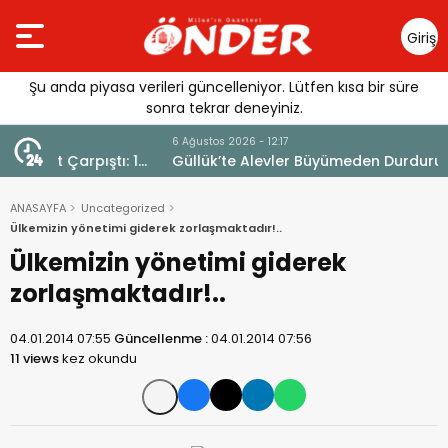
Giriş
Yap
Şu anda piyasa verileri güncelleniyor. Lütfen kısa bir süre
sonra tekrar deneyiniz.
6 Ağustos 2026 - 12:17
ı: 1
Güllük’te Alevler Büyümeden Durduruldu
ANASAYFA
Uncategorized
Ülkemizin yönetimi giderek zorlaşmaktadır!..
Ülkemizin yönetimi giderek
zorlaşmaktadır!..
04.01.2014 07:55
Güncellenme :
04.01.2014 07:56
11 views
kez okundu