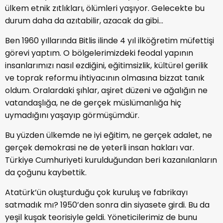
ülkem etnik zıtlıkları, ölümleri yaşıyor. Gelecekte bu
durum daha da azıtabilir, azacak da gibi…
Ben 1960 yıllarında Bitlis ilinde 4 yıl ilköğretim müfettişi
görevi yaptım. O bölgelerimizdeki feodal yapının
insanlarımızı nasıl ezdiğini, eğitimsizlik, kültürel gerilik
ve toprak reformu ihtiyacının olmasına bizzat tanık
oldum. Oralardaki şıhlar, aşiret düzeni ve ağalığın ne
vatandaşlığa, ne de gerçek müslümanlığa hiç
uymadığını yaşayıp görmüşümdür.
Bu yüzden ülkemde ne iyi eğitim, ne gerçek adalet, ne
gerçek demokrasi ne de yeterli insan hakları var.
Türkiye Cumhuriyeti kurulduğundan beri kazanılanların
da çoğunu kaybettik.
Atatürk’ün oluşturduğu çok kuruluş ve fabrikayı
satmadık mı? 1950’den sonra din siyasete girdi. Bu da
yeşil kuşak teorisiyle geldi. Yöneticilerimiz de bunu