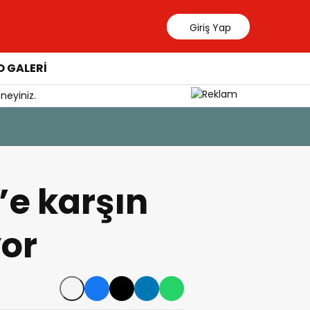
Giriş Yap
 GALERİ
neyiniz.
”e karşın
yor