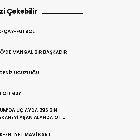
izi Çekebilir
IK-ÇAY-FUTBOL
Ö’DE MANGAL BİR BAŞKADIR
DENİZ UCUZLUĞU
U OH MU?
UM’DA ÜÇ AYDA 295 BİN
EKAREYİ AŞAN ALANDA OT
LİĞİ YAPILDI
K-EHLİYET MAVİ KART