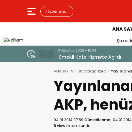
Haber ara...
ANA SA
Şu anda
9 Ağustos 2026 - 10
Hasarlı Köprül
ANASAYFA
Uncategorized
Yayınlanan
Yayınlanan
AKP, henüz
04.01.2014 07:59
Güncellenme :
04.01.2014
8 views
kez okundu