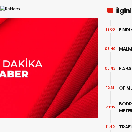
İlgin
FIND
12:06
MALM
06:49
KARA
06:43
OF M
12:31
BODR
20:32
METR
TEMİZ
TRAFİ
11:40