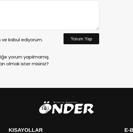
Yorum Yap
ve kabul ediyorum.
riğe yorum yapılmamış.
an olmak ister misiniz?
KISAYOLLAR
E-