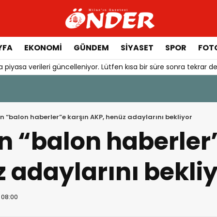
YFA
EKONOMİ
GÜNDEM
SİYASET
SPOR
FOTO
 piyasa verileri güncelleniyor. Lütfen kısa bir süre sonra tekrar de
:06
er İçin Harekete Geçildi: 4 İLÇEDE ACELE KAMULAŞTIRMA
 “balon haberler”e karşın AKP, henüz adaylarını bekliyor
 “balon haberler
 adaylarını bekli
 08:00