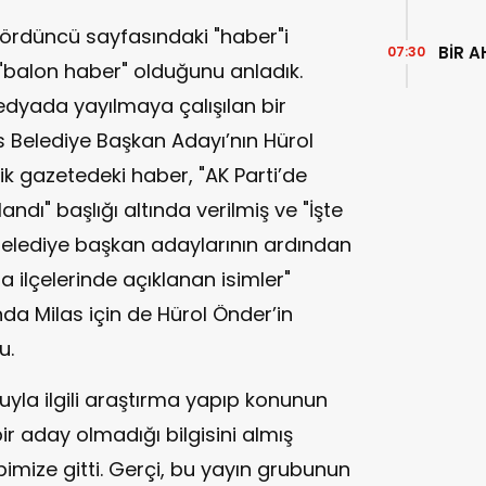
ördüncü sayfasındaki "haber"i
BİR A
07:30
 "balon haber" olduğunu anladık.
dyada yayılmaya çalışılan bir
s Belediye Başkan Adayı’nın Hürol
k gazetedeki haber, "AK Parti’de
andı" başlığı altında verilmiş ve "İşte
il belediye başkan adaylarının ardından
la ilçelerinde açıklanan isimler"
nda Milas için de Hürol Önder’in
u.
yla ilgili araştırma yapıp konunun
bir aday olmadığı bilgisini almış
mize gitti. Gerçi, bu yayın grubunun