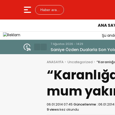
Haber ara...
ANA SA
Şu anda
7 Ağustos 2026 - 14:14
Tercih Döneminde Barınma Tela
ANASAYFA
Uncategorized
“Karanlığ
“Karanlığa
mum yakı
06.01.2014 07:45
Güncellenme :
06.01.2014
9 views
kez okundu