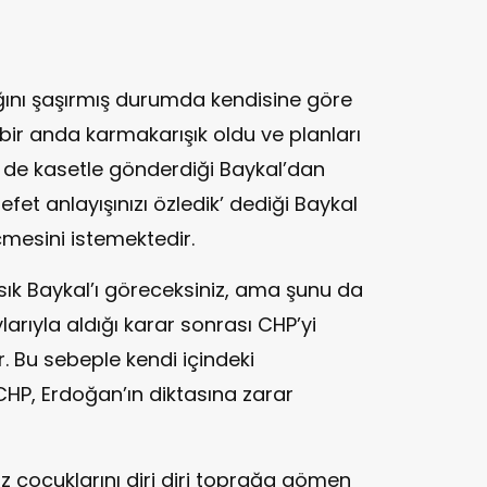
ını şaşırmış durumda kendisine göre
 bir anda karmakarışık oldu ve planları
i de kasetle gönderdiği Baykal’dan
fet anlayışınızı özledik’ dediği Baykal
mesini istemektedir.
ık Baykal’ı göreceksiniz, ama şunu da
rıyla aldığı karar sonrası CHP’yi
r. Bu sebeple kendi içindeki
 CHP, Erdoğan’ın diktasına zarar
 çocuklarını diri diri toprağa gömen