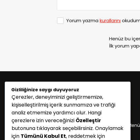
Yorum yazma
kurallarını
okudum 
Henüz bu içe
İlk yorum yap
Gizliliğinize saygı duyuyoruz
Çerezler, deneyiminizi geliştirmemize,
kişiselleştirilmiş içerik sunmamıza ve trafiği
analiz etmemize yardımcı olur. Hangi
KATEGORİLER
çerezlere izin vereceğinizi
Özelleştir
Menü seçimi yapın. WP-ADMIN → Görünüm → Menü
butonuna tıklayarak seçebilirsiniz. Onaylamak
sayfasından menü eşleştirmesi yapınız.
için
Tümünü Kabul Et
, reddetmek için