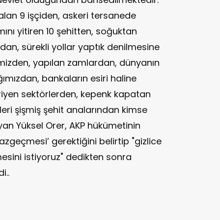
alan 9 işçiden, askeri tersanede
ı yitiren 10 şehitten, soğuktan
an, sürekli yollar yaptık denilmesine
mizden, yapılan zamlardan, dünyanın
ğımızdan, bankaların esiri haline
riyen sektörlerden, kepenk kapatan
ri şişmiş şehit analarından kimse
yan Yüksel Orer, AKP hükümetinin
azgeçmesi’ gerektiğini belirtip "gizlice
mesini istiyoruz" dedikten sonra
i..