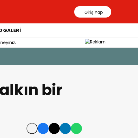
Giriş Yap
 GALERİ
neyiniz.
7 Ağustos 202
YÖKDİL G
lkın bir