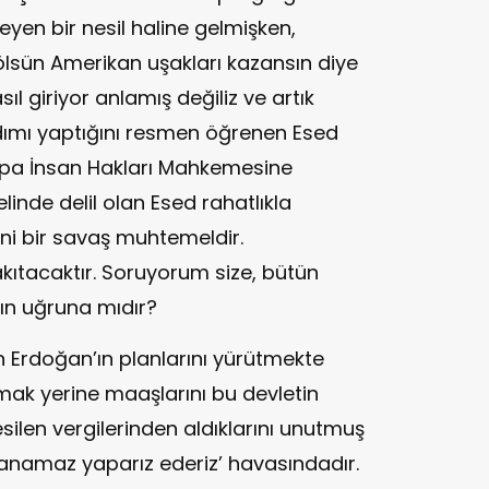
eyen bir nesil haline gelmişken,
ölsün Amerikan uşakları kazansın diye
l giriyor anlamış değiliz ve artık
rdımı yaptığını resmen öğrenen Esed
rupa İnsan Hakları Mahkemesine
inde delil olan Esed rahatlıkla
ani bir savaş muhtemeldir.
akıtacaktır. Soruyorum size, bütün
ın uğruna mıdır?
en Erdoğan’ın planlarını yürütmekte
umak yerine maaşlarını bu devletin
silen vergilerinden aldıklarını unutmuş
gulanamaz yaparız ederiz’ havasındadır.