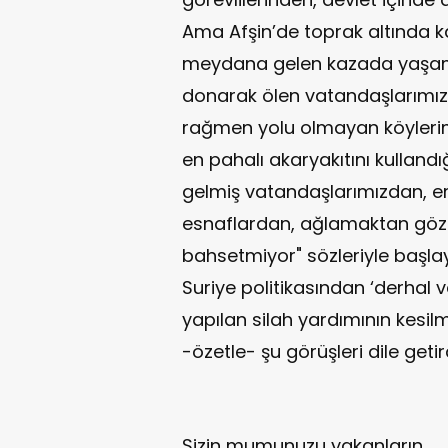
Ama Afşin’de toprak altında k
meydana gelen kazada yaşamın
donarak ölen vatandaşlarımızd
rağmen yolu olmayan köyleri
en pahalı akaryakıtını kullandı
gelmiş vatandaşlarımızdan, e
esnaflardan, ağlamaktan gözle
bahsetmiyor" sözleriyle başla
Suriye politikasından ‘derhal v
yapılan silah yardımının kesil
-özetle- şu görüşleri dile getird
Sizin mumunuzu yakanların