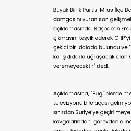
Büyük Birlik Partisi Milas İlçe
damgasını vuran son gelişmelerl
açıklamasında, Başbakan Erdo
çıkmasını teşvik ederek CHP’y
çekici bir iddiada bulundu ve 
karışıklıklarla uğraşacak olan
veremeyecektir" dedi.
Açıklamasına, "Bugünlerde mem
televizyonu bile açası gelmiyor
sınırdan Suriye’ye geçirilmeye
kavgalarından, görevden alın
görevlilerinden, devlet içind