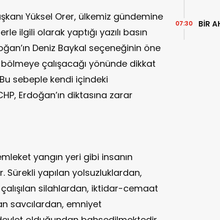
 Başkanı Yüksel Orer, ülkemiz gündemine
BİR A
07:30
e ilgili olarak yaptığı yazılı basın
ğan’ın Deniz Baykal seçeneğinin öne
i bölmeye çalışacağı yönünde dikkat
"Bu sebeple kendi içindeki
 CHP, Erdoğan’ın diktasına zarar
leket yangın yeri gibi insanın
. Sürekli yapılan yolsuzluklardan,
 çalışılan silahlardan, iktidar-cemaat
an savcılardan, emniyet
e devlet olduğundan bahsedilmektedir.