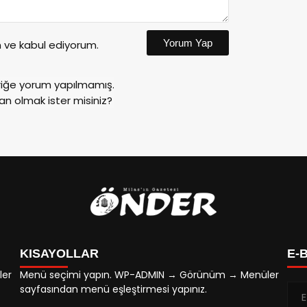
Yorum Yap
ve kabul ediyorum.
riğe yorum yapılmamış.
an olmak ister misiniz?
KISAYOLLAR
E-
ler
Menü seçimi yapın. WP-ADMIN → Görünüm → Menüler
sayfasından menü eşleştirmesi yapınız.