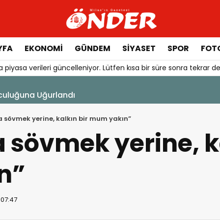
YFA
EKONOMİ
GÜNDEM
SİYASET
SPOR
FOTO
 piyasa verileri güncelleniyor. Lütfen kısa bir süre sonra tekrar de
şı Başladı
a sövmek yerine, kalkın bir mum yakın”
 sövmek yerine, ka
n”
 07:47