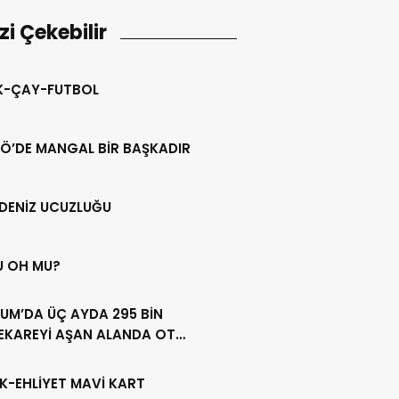
izi Çekebilir
IK-ÇAY-FUTBOL
Ö’DE MANGAL BİR BAŞKADIR
DENİZ UCUZLUĞU
U OH MU?
UM’DA ÜÇ AYDA 295 BİN
EKAREYİ AŞAN ALANDA OT
LİĞİ YAPILDI
K-EHLİYET MAVİ KART