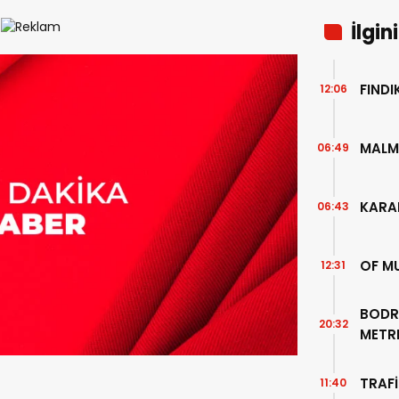
İlgin
FIND
12:06
MALM
06:49
KARA
06:43
OF M
12:31
BODR
20:32
METR
TEMİZ
TRAFİ
11:40