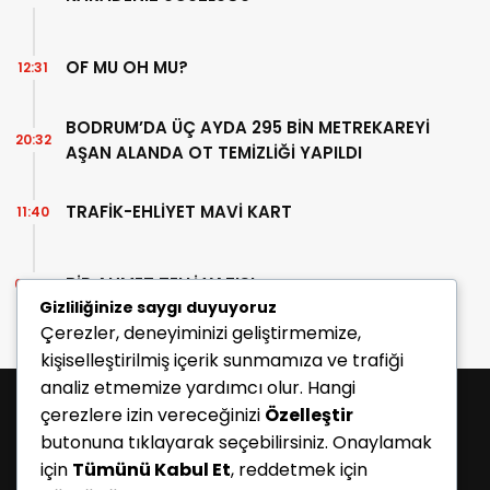
OF MU OH MU?
12:31
BODRUM’DA ÜÇ AYDA 295 BİN METREKAREYİ
20:32
AŞAN ALANDA OT TEMİZLİĞİ YAPILDI
TRAFİK-EHLİYET MAVİ KART
11:40
BİR AHMET TELLİ YAZISI
07:30
Gizliliğinize saygı duyuyoruz
Çerezler, deneyiminizi geliştirmemize,
kişiselleştirilmiş içerik sunmamıza ve trafiği
analiz etmemize yardımcı olur. Hangi
çerezlere izin vereceğinizi
Özelleştir
butonuna tıklayarak seçebilirsiniz. Onaylamak
için
Tümünü Kabul Et
, reddetmek için