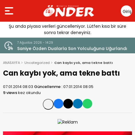
Giriş
Yap
Şu anda piyasa verileri güncelleniyor. Lütfen kısa bir süre
sonra tekrar deneyiniz.
7 Ağustos 2026 - 14:29
klandı
Saniye Özden Dualarla Son Yolculuğuna Uğurlandı
ANASAYFA
Uncategorized
Can kaybı yok, ama tekne battı
Can kaybı yok, ama tekne battı
07.01.2014 08:03
Güncellenme :
07.01.2014 08:05
9 views
kez okundu