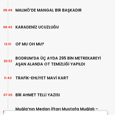
MALMÖ’DE MANGAL BİR BAŞKADIR
06:49
KARADENİZ UCUZLUĞU
06:43
OF MU OH MU?
12:31
BODRUM’DA ÜÇ AYDA 295 BİN METREKAREYİ
20:32
AŞAN ALANDA OT TEMİZLİĞİ YAPILDI
TRAFİK-EHLİYET MAVİ KART
11:40
BİR AHMET TELLİ YAZISI
07:30
Muğla’nın Medarı İftarı Mustafa Muğlalı –
06:45
İçinde “Milas” geçen kitaplar (40/2)