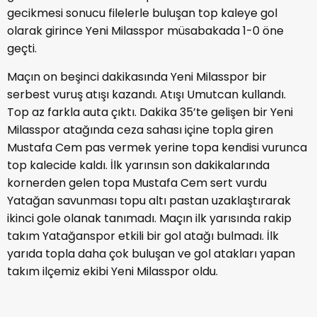
gecikmesi sonucu filelerle buluşan top kaleye gol
olarak girince Yeni Milasspor müsabakada 1-0 öne
geçti.
Maçın on beşinci dakikasında Yeni Milasspor bir
serbest vuruş atışı kazandı. Atışı Umutcan kullandı.
Top az farkla auta çıktı. Dakika 35’te gelişen bir Yeni
Milasspor atağında ceza sahası içine topla giren
Mustafa Cem pas vermek yerine topa kendisi vurunca
top kalecide kaldı. İlk yarınsın son dakikalarında
kornerden gelen topa Mustafa Cem sert vurdu
Yatağan savunması topu altı pastan uzaklaştırarak
ikinci gole olanak tanımadı. Maçın ilk yarısında rakip
takım Yatağanspor etkili bir gol atağı bulmadı. İlk
yarıda topla daha çok buluşan ve gol atakları yapan
takım ilçemiz ekibi Yeni Milasspor oldu.