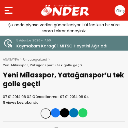
Giriş
Yap
Şu anda piyasa verileri güncelleniyor. Lütfen kısa bir süre
sonra tekrar deneyiniz.
5 Ağustos 2026 - 14:50
lı
Kaymakam Karagül, MİTSO Heyetini Ağırladı
ANASAYFA
Uncategorized
Yeni Milasspor, Yatağanspor’u tek golle geçti
Yeni Milasspor, Yatağanspor’u tek
golle geçti
07.01.2014 08:02
Güncellenme :
07.01.2014 08:04
9 views
kez okundu