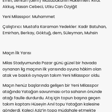
Emin, Serkan (dem) Müsabakanın Hakemleri: Rıfat
Akkuş, Hasan Cebeci, Utku Can Özyiğit
Yeni Milasspor: Muhammet
Çalıştırıcı: Mustafa Karaman Yedekler: Kadir Batuhan,
Emirhan, Berkay, Göktuğ, dem, Süleyman, Muhsin
Maçın İlk Yarısı
Milas Stadyumunda Pazar günü güzel bir havada
oynanan lig maçının ilk yarısında oyuna hâkim olan
atak ve baskılı oynayan takım Yeni Milasspor oldu.
Maçın henüz başlarında gelişen bir Yeni Milasspor
atağında Yatağan savunması orta sahanın önünde
atağı faulle durdurdu. Atış için topun başına geçen
takım kaptanı Hüseyin Anıl topu Yatağan kalesine
gönderdi. Kaleci Aziz’in topa müdahale etmekte