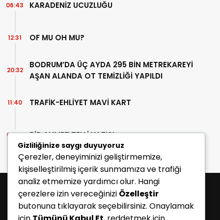
KARADENİZ UCUZLUĞU
06:43
OF MU OH MU?
12:31
BODRUM’DA ÜÇ AYDA 295 BİN METREKAREYİ
20:32
AŞAN ALANDA OT TEMİZLİĞİ YAPILDI
TRAFİK-EHLİYET MAVİ KART
11:40
BİR AHMET TELLİ YAZISI
07:30
Gizliliğinize saygı duyuyoruz
Çerezler, deneyiminizi geliştirmemize,
kişiselleştirilmiş içerik sunmamıza ve trafiği
analiz etmemize yardımcı olur. Hangi
çerezlere izin vereceğinizi
Özelleştir
butonuna tıklayarak seçebilirsiniz. Onaylamak
için
Tümünü Kabul Et
, reddetmek için