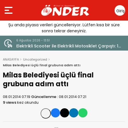
Giriş
Yap
Şu anda piyasa verileri güncelleniyor. Lütfen kısa bir süre
sonra tekrar deneyiniz.
6 Ağustos 2026 - 13:51
Elektrikli Scooter ile Elektrikli Motosiklet Çarpıştı: 1
Yaralı
ANASAYFA
Uncategorized
Milas Belediyesi üçlü final grubuna adım attı
Milas Belediyesi üçlü final
grubuna adım attı
08.01.2014 07:19
Güncellenme :
08.01.2014 07:21
9 views
kez okundu