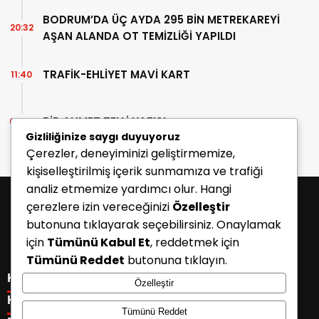
BODRUM’DA ÜÇ AYDA 295 BİN METREKAREYİ
20:32
AŞAN ALANDA OT TEMİZLİĞİ YAPILDI
TRAFİK-EHLİYET MAVİ KART
11:40
BİR AHMET TELLİ YAZISI
07:30
Gizliliğinize saygı duyuyoruz
Çerezler, deneyiminizi geliştirmemize,
kişiselleştirilmiş içerik sunmamıza ve trafiği
analiz etmemize yardımcı olur. Hangi
çerezlere izin vereceğinizi
Özelleştir
butonuna tıklayarak seçebilirsiniz. Onaylamak
için
Tümünü Kabul Et
, reddetmek için
Tümünü Reddet
butonuna tıklayın.
KATEGORİLER
Özelleştir
Menü seçimi yapın. WP-ADMIN → Görünüm → Menüler
KISAYOLLAR
Tümünü Reddet
sayfasından menü eşleştirmesi yapınız.