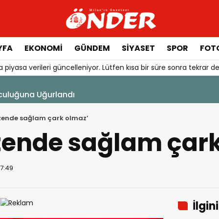
YFA
EKONOMİ
GÜNDEM
SİYASET
SPOR
FOTO
 piyasa verileri güncelleniyor. Lütfen kısa bir süre sonra tekrar de
7 Ağustos 2026 - 14:14
Tercih Döneminde Barınma Telaşı Başladı
zende sağlam çark olmaz’
zende sağlam çark
07:49
İlgin