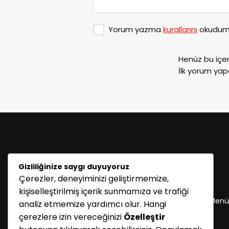
Yorum yazma
kurallarını
okudum 
Henüz bu içe
İlk yorum yap
Gizliliğinize saygı duyuyoruz
Çerezler, deneyiminizi geliştirmemize,
KATEGORİLER
kişiselleştirilmiş içerik sunmamıza ve trafiği
Menü seçimi yapın. WP-ADMIN → Görünüm → Menü
analiz etmemize yardımcı olur. Hangi
sayfasından menü eşleştirmesi yapınız.
çerezlere izin vereceğinizi
Özelleştir