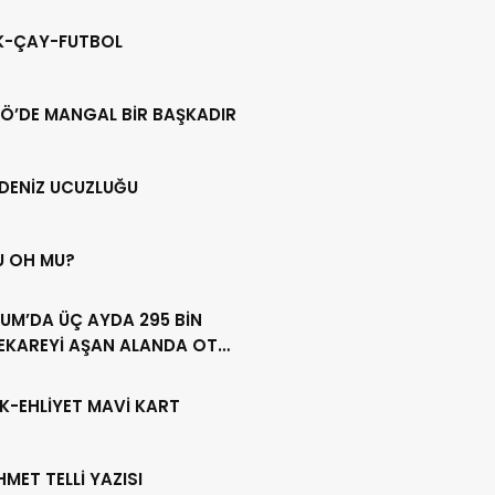
IK-ÇAY-FUTBOL
Ö’DE MANGAL BİR BAŞKADIR
DENİZ UCUZLUĞU
U OH MU?
UM’DA ÜÇ AYDA 295 BİN
EKAREYİ AŞAN ALANDA OT
LİĞİ YAPILDI
K-EHLİYET MAVİ KART
HMET TELLİ YAZISI