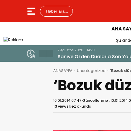
Haber ara...
ANA SA
Şu anda
ANASAYFA
Uncategorized
‘Bozuk dü
‘Bozuk dü
10.01.2014 07:47
Güncellenme :
10.01.2014 
13 views
kez okundu