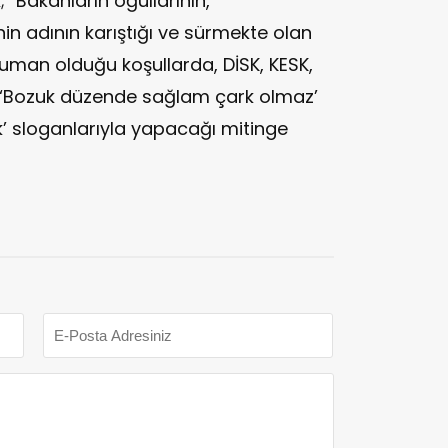
; "Bakanların oğullarının,
nin adının karıştığı ve sürmekte olan
duman olduğu koşullarda, DİSK, KESK,
 ‘Bozuk düzende sağlam çark olmaz’
ek’ sloganlarıyla yapacağı mitinge