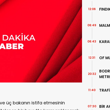
FIND
12:06
MALM
06:49
KARA
06:43
OF M
12:31
BODR
20:32
METR
TEMİZ
TRAFİ
11:40
n ve üç bakanın istifa etmesinin
BİR A
07:30