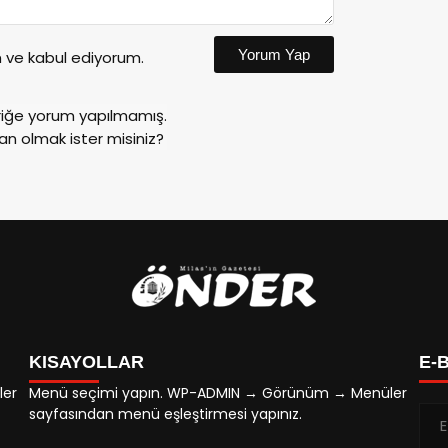
Yorum Yap
ve kabul ediyorum.
riğe yorum yapılmamış.
an olmak ister misiniz?
KISAYOLLAR
E-
ler
Menü seçimi yapın. WP-ADMIN → Görünüm → Menüler
sayfasından menü eşleştirmesi yapınız.