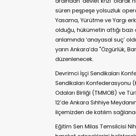
ardından ‘devlet krizi’ olarak
süren peşpeşe yolsuzluk operas
Yasama, Yürütme ve Yargı erkler
olduğu, hükümetin attığı bazı
anlamında ‘anayasal suç’ olduğ
yarın Ankara’da "Özgürlük, Bar
düzenlenecek.
Devrimci İşçi Sendikaları Kon
Sendikaları Konfederasyonu (
Odaları Birliği (TMMOB) ve Türk
12’de Ankara Sıhhiye Meydanı
ilçemizden de katılım sağlana
Eğitim Sen Milas Temsilcisi N