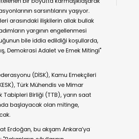
 nitelenen bir boyutta karmaşıklaşarak
yonlarının sarsıntılarını yaşıyor.
i arasındaki ilişkilerin allak bullak
 adımların yargının engellenmesi
unun bile iddia edildiği koşullarda,
ış, Demokrasi Adalet ve Emek Mitingi"
federasyonu (DİSK), Kamu Emekçileri
KESK), Türk Mühendis ve Mimar
 Tabipleri Birliği (TTB), yarın saat
nda başlayacak olan mitinge,
cak.
ihat Erdoğan, bu akşam Ankara’ya