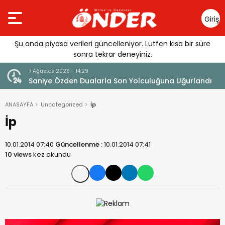
Giriş
Yap
Şu anda piyasa verileri güncelleniyor. Lütfen kısa bir süre
sonra tekrar deneyiniz.
7 Ağustos 2026 - 14:29
klandı
Saniye Özden Dualarla Son Yolculuğuna Uğurlandı
ANASAYFA
Uncategorized
İp
İp
10.01.2014 07:40
Güncellenme :
10.01.2014 07:41
10 views
kez okundu