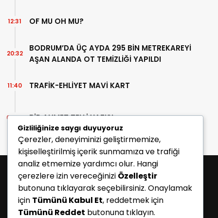
OF MU OH MU?
12:31
BODRUM’DA ÜÇ AYDA 295 BİN METREKAREYİ
20:32
AŞAN ALANDA OT TEMİZLİĞİ YAPILDI
TRAFİK-EHLİYET MAVİ KART
11:40
BİR AHMET TELLİ YAZISI
07:30
Gizliliğinize saygı duyuyoruz
Çerezler, deneyiminizi geliştirmemize,
kişiselleştirilmiş içerik sunmamıza ve trafiği
analiz etmemize yardımcı olur. Hangi
çerezlere izin vereceğinizi
Özelleştir
butonuna tıklayarak seçebilirsiniz. Onaylamak
için
Tümünü Kabul Et
, reddetmek için
Tümünü Reddet
butonuna tıklayın.